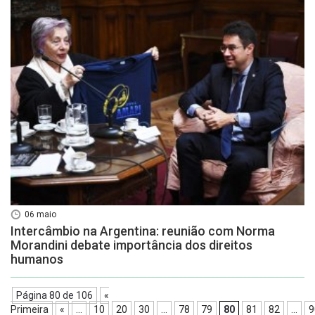
06 maio
Intercâmbio na Argentina: reunião com Norma
Morandini debate importância dos direitos
humanos
Página 80 de 106
«
Primeira
«
...
10
20
30
...
78
79
80
81
82
...
9