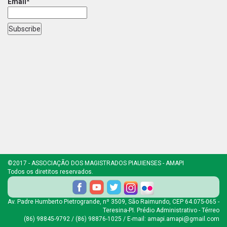
Email*
©2017 - ASSOCIAÇÃO DOS MAGISTRADOS PIAUIENSES - AMAPI
Todos os diretitos reservados.
Av. Padre Humberto Pietrogrande, nº 3509, São Raimundo, CEP 64.075-065 -
Teresina-PI. Prédio Administrativo - Térreo
(86) 98845-9792 / (86) 98876-1025 / E-mail: amapi.amapi@gmail.com