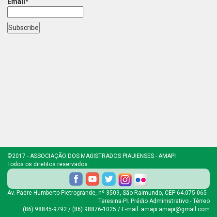
Email*
©2017 - ASSOCIAÇÃO DOS MAGISTRADOS PIAUIENSES - AMAPI
Todos os diretitos reservados.
Av. Padre Humberto Pietrogrande, nº 3509, São Raimundo, CEP 64.075-065 -
Teresina-PI. Prédio Administrativo - Térreo
(86) 98845-9792 / (86) 98876-1025 / E-mail: amapi.amapi@gmail.com