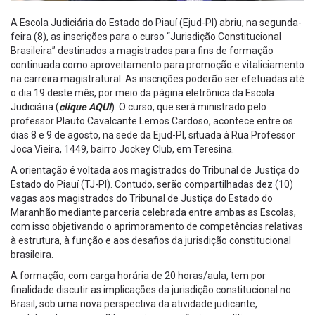
A Escola Judiciária do Estado do Piauí (Ejud-PI) abriu, na segunda-
feira (8), as inscrições para o curso “Jurisdição Constitucional
Brasileira” destinados a magistrados para fins de formação
continuada como aproveitamento para promoção e vitaliciamento
na carreira magistratural. As inscrições poderão ser efetuadas até
o dia 19 deste mês, por meio da página eletrônica da Escola
Judiciária (
clique AQUI
). O curso, que será ministrado pelo
professor Plauto Cavalcante Lemos Cardoso, acontece entre os
dias 8 e 9 de agosto, na sede da Ejud-PI, situada à Rua Professor
Joca Vieira, 1449, bairro Jockey Club, em Teresina.
A orientação é voltada aos magistrados do Tribunal de Justiça do
Estado do Piauí (TJ-PI). Contudo, serão compartilhadas dez (10)
vagas aos magistrados do Tribunal de Justiça do Estado do
Maranhão mediante parceria celebrada entre ambas as Escolas,
com isso objetivando o aprimoramento de competências relativas
à estrutura, à função e aos desafios da jurisdição constitucional
brasileira.
A formação, com carga horária de 20 horas/aula, tem por
finalidade discutir as implicações da jurisdição constitucional no
Brasil, sob uma nova perspectiva da atividade judicante,