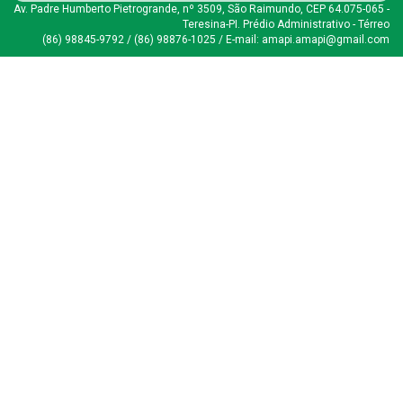
Av. Padre Humberto Pietrogrande, nº 3509, São Raimundo, CEP 64.075-065 -
Teresina-PI. Prédio Administrativo - Térreo
(86) 98845-9792 / (86) 98876-1025 / E-mail: amapi.amapi@gmail.com