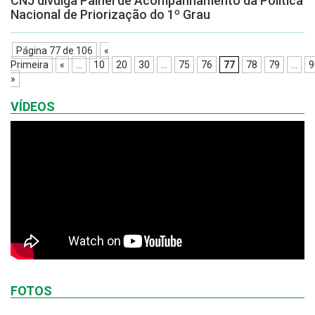
CNJ divulga Painel de Acompanhamento da Política
Nacional de Priorização do 1º Grau
Página 77 de 106
«
Primeira
«
...
10
20
30
...
75
76
77
78
79
...
9
»
VÍDEOS
FOTOS