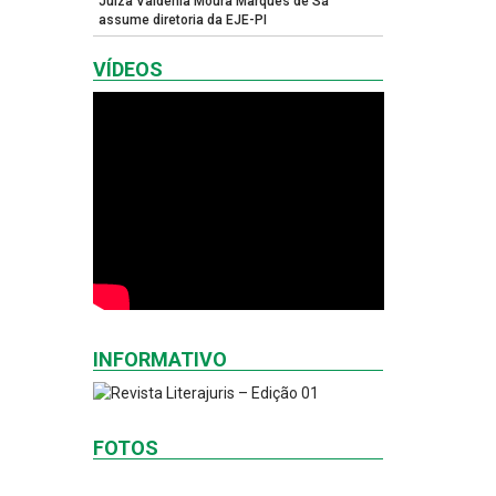
Juíza Valdênia Moura Marques de Sá
assume diretoria da EJE-PI
VÍDEOS
INFORMATIVO
FOTOS