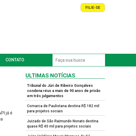
FILIE-SE
CONTATO
ULTIMAS NOTÍCIAS
Tribunal do Júri de Ribeiro Gonçalves
condena réus a mais de 90 anos de prisão
em três julgamentos
Comarca de Paulistana destina R$ 182 mil
para projetos sociais
PI já é
ra
Juizado de São Raimundo Nonato destina
quase R$ 40 mil para projetos sociais