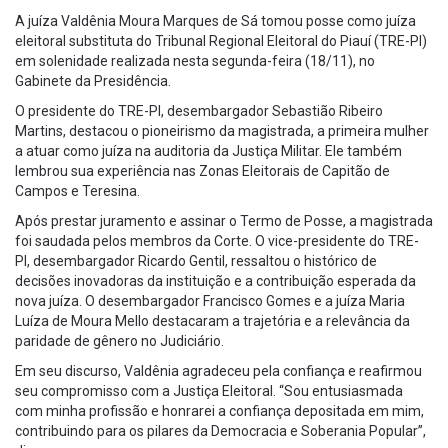
A juíza Valdênia Moura Marques de Sá tomou posse como juíza
eleitoral substituta do Tribunal Regional Eleitoral do Piauí (TRE-PI)
em solenidade realizada nesta segunda-feira (18/11), no
Gabinete da Presidência.
O presidente do TRE-PI, desembargador Sebastião Ribeiro
Martins, destacou o pioneirismo da magistrada, a primeira mulher
a atuar como juíza na auditoria da Justiça Militar. Ele também
lembrou sua experiência nas Zonas Eleitorais de Capitão de
Campos e Teresina.
Após prestar juramento e assinar o Termo de Posse, a magistrada
foi saudada pelos membros da Corte. O vice-presidente do TRE-
PI, desembargador Ricardo Gentil, ressaltou o histórico de
decisões inovadoras da instituição e a contribuição esperada da
nova juíza. O desembargador Francisco Gomes e a juíza Maria
Luíza de Moura Mello destacaram a trajetória e a relevância da
paridade de gênero no Judiciário.
Em seu discurso, Valdênia agradeceu pela confiança e reafirmou
seu compromisso com a Justiça Eleitoral. “Sou entusiasmada
com minha profissão e honrarei a confiança depositada em mim,
contribuindo para os pilares da Democracia e Soberania Popular”,