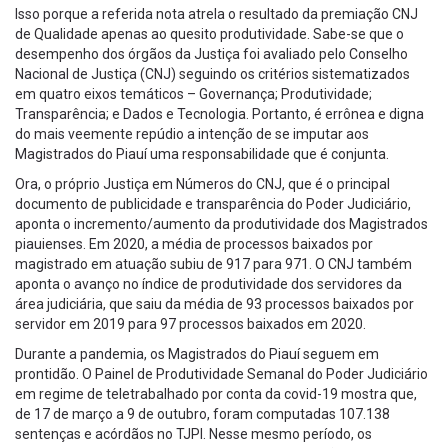
Isso porque a referida nota atrela o resultado da premiação CNJ
de Qualidade apenas ao quesito produtividade. Sabe-se que o
desempenho dos órgãos da Justiça foi avaliado pelo Conselho
Nacional de Justiça (CNJ) seguindo os critérios sistematizados
em quatro eixos temáticos – Governança; Produtividade;
Transparência; e Dados e Tecnologia. Portanto, é errônea e digna
do mais veemente repúdio a intenção de se imputar aos
Magistrados do Piauí uma responsabilidade que é conjunta.
Ora, o próprio Justiça em Números do CNJ, que é o principal
documento de publicidade e transparência do Poder Judiciário,
aponta o incremento/aumento da produtividade dos Magistrados
piauienses. Em 2020, a média de processos baixados por
magistrado em atuação subiu de 917 para 971. O CNJ também
aponta o avanço no índice de produtividade dos servidores da
área judiciária, que saiu da média de 93 processos baixados por
servidor em 2019 para 97 processos baixados em 2020.
Durante a pandemia, os Magistrados do Piauí seguem em
prontidão. O Painel de Produtividade Semanal do Poder Judiciário
em regime de teletrabalhado por conta da covid-19 mostra que,
de 17 de março a 9 de outubro, foram computadas 107.138
sentenças e acórdãos no TJPI. Nesse mesmo período, os