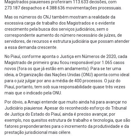
Magistrados piauienses proferiram 113.633 decisões, com
273.187 despachos e 4.388.636 movimentações processuais.
Mas os números do CNJ também mostram a realidade da
excessiva carga de trabalho dos Magistrados e o evidente
crescimento pela busca dos serviços judiciários, sem o
correspondente aumento do número necessário de juízes, de
servidores, de recursos e estrutura judiciária que possam atender
a essa demanda crescente.
No Piauí, conforme aponta o Justiça em Números de 2020, cada
Magistrado de primeiro grau ficou responsável por 1.065 casos
novos (fora os que já estão em andamento). Para se ter uma
ideia, a Organização das Nações Unidas (ONU) aponta como ideal
para o juiz julgar por ano a média de 400 processos. O juiz do
Piauí, portanto, tem sob sua responsabilidade quase três vezes
mais que o indicado pela ONU.
Por óbvio, a Amapi entende que muito ainda há para avançar no
Judiciário piauiense. Apesar do reconhecido esforço do Tribunal
de Justiça do Estado do Piauí, ainda é preciso avançar, por
exemplo, nos quesitos estrutura de trabalho e tecnologia, que são
fatores preponderantes para o incremento da produtividade e da
prestação jurisdicional mais célere.