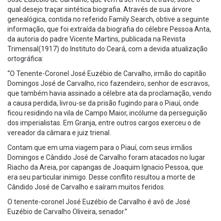
qual desejo traçar sintética biografia. Através de sua árvore
genealógica, contida no referido Family Search, obtive a seguinte
informação, que foi extraída da biografia do célebre Pessoa Anta,
da autoria do padre Vicente Martins, publicada na Revista
Trimensal(1917) do Instituto do Ceará, com a devida atualização
ortográfica:
“O Tenente-Coronel José Euzébio de Carvalho, irmão do capitão
Domingos José de Carvalho, rico fazendeiro, senhor de escravos,
que também havia assinado a célebre ata da proclamação, vendo
a causa perdida, livrou-se da prisão fugindo para o Piauí, onde
ficou residindo na vila de Campo Maior, incólume da perseguição
dos imperialistas. Em Granja, entre outros cargos exerceu o de
vereador da câmara e juiz trienal.
Contam que em uma viagem para o Piauí, com seus irmãos
Domingos e Cândido José de Carvalho foram atacados no lugar
Riacho da Areia, por capangas de Joaquim Ignacio Pessoa, que
era seu particular inimigo. Desse conflito resultou a morte de
Cândido José de Carvalho e saíram muitos feridos.
O tenente-coronel José Euzébio de Carvalho é avô de José
Euzébio de Carvalho Oliveira, senador.”