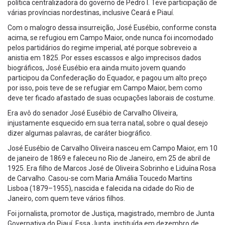
política centralizadora do governo de Pedro I. Teve participação de
várias províncias nordestinas, inclusive Ceará e Piauí.
Com o malogro dessa insurreição, José Eusébio, conforme consta
acima, se refugiou em Campo Maior, onde nunca foi incomodado
pelos partidários do regime imperial, até porque sobreveio a
anistia em 1825. Por esses escassos e algo imprecisos dados
biográficos, José Eusébio era ainda muito jovem quando
participou da Confederação do Equador, e pagou um alto preço
por isso, pois teve de se refugiar em Campo Maior, bem como
deve ter ficado afastado de suas ocupações laborais de costume.
Era avô do senador José Eusébio de Carvalho Oliveira,
injustamente esquecido em sua terra natal, sobre o qual desejo
dizer algumas palavras, de caráter biográfico.
José Eusébio de Carvalho Oliveira nasceu em Campo Maior, em 10
de janeiro de 1869 e faleceu no Rio de Janeiro, em 25 de abril de
1925. Era filho de Marcos José de Oliveira Sobrinho e Liduína Rosa
de Carvalho. Casou-se com Maria Amália Toucedo Martins
Lisboa (1879–1955), nascida e falecida na cidade do Rio de
Janeiro, com quem teve vários filhos.
Foi jornalista, promotor de Justiça, magistrado, membro de Junta
Governativa do Piauí. Essa Junta, instituída em dezembro de