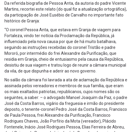
Da referida biografia de Pessoa Anta, da autoria do padre Vicente
Martins, recortei este relato (do qual fiz a atualização ortográfica),
da participação de José Eusébio de Carvalho no importante fato
histórico de Granja:
“O coronel Pessoa Anta, que estava em Granja de viagem para
Fortaleza, vindo ter notícia da Proclamação da República, já
influenciado pela nova causa por que de há muito batalhava,
seguindo as instruções recebidas do coronel Tristão e padre
Mororó, por intermédio do frei Alexandre da Purificação, que
residia em Granja, cheio de entusiasmo pela causa da República,
desistiu de sua viagem e tratou logo de reunir a câmara municipal
da vila, de que dispunha e aderir ao novo governo.
No salão da câmara foi lavrada a ata de aclamação da República e
assinada pelos vereadores e membros de sua família, que eram
os mais exaltados patriotas, republicanos, cujos nomes são os
seguintes, a saber: – o advogado Manoel Joaquim da Paz, o padre
José da Costa Barros, vigário da freguesia e irmão do presidente
deposto, o tenente-coronel Pedro José da Costa Barros, Francisco
de Paula Pessoa, frei Alexandre da Purificação, Francisco
Rodrigues Chaves, João Porfírio da Mota (vereador), Plácido
Fontenele, Inácio José Rodrigues Pessoa, Elias Ferreira de Abreu,