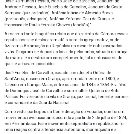
José Raimundo Pessoa, Inácio José de Barcelos, Joaquim de
Andrade Pessoa, José Eusébio de Carvalho, Joaquim da Costa
Sampaio (juiz ordinário), Antônio Inácio de Almeida Bravo
(português, advogado), Antônio Zeferino Caju da Granja, e
Francisco de Paula Ferreira Chaves (tabelião).”
A mesma fonte biográfica relata que do recinto da Câmara esses
republicanos se deslocaram até o adro da igreja matriz, onde
fizeram a Aclamação da República no meio de entusiasmados
vivas. Dirigiram-se depois ao local do pelourinho, situado na praça
da matriz, e o destruíram completamento, tal o entusiasmo de
que se achavam possuídos.
José Eusébio de Carvalho, casado com Josefa Odória de
Sant’Anna, nasceu em Granja, aproximadamente em 1800, e
faleceu em Campo Maior, entre os anos de 1845 e 1854. Era filho
de Domingos José de Carvalho e sua mulher Quitéria de Brito
Passos. Foi vereador da vila de Granja, juiz trienal, tenente-coronel
e comandante da Guarda Nacional.
Como visto, participou da Confederação do Equador, que foi um
movimento revolucionário, ocorrido a partir de 2 de julho de 1824,
em Pernambuco. Esse movimento separatista e republicano foi
uma reação contra a tendência autoritária, monarquista e a