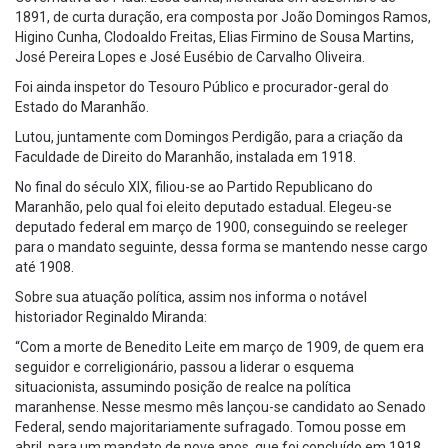
1891, de curta duração, era composta por João Domingos Ramos,
Higino Cunha, Clodoaldo Freitas, Elias Firmino de Sousa Martins,
José Pereira Lopes e José Eusébio de Carvalho Oliveira.
Foi ainda inspetor do Tesouro Público e procurador-geral do
Estado do Maranhão.
Lutou, juntamente com Domingos Perdigão, para a criação da
Faculdade de Direito do Maranhão, instalada em 1918.
No final do século XIX, filiou-se ao Partido Republicano do
Maranhão, pelo qual foi eleito deputado estadual. Elegeu-se
deputado federal em março de 1900, conseguindo se reeleger
para o mandato seguinte, dessa forma se mantendo nesse cargo
até 1908.
Sobre sua atuação política, assim nos informa o notável
historiador Reginaldo Miranda:
“Com a morte de Benedito Leite em março de 1909, de quem era
seguidor e correligionário, passou a liderar o esquema
situacionista, assumindo posição de realce na política
maranhense. Nesse mesmo mês lançou-se candidato ao Senado
Federal, sendo majoritariamente sufragado. Tomou posse em
abril, para um mandato de nove anos, que foi concluído em 1918,