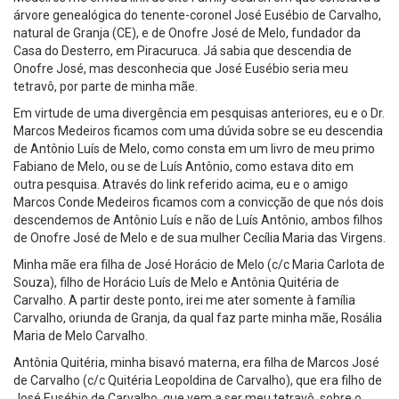
árvore genealógica do tenente-coronel José Eusébio de Carvalho,
natural de Granja (CE), e de Onofre José de Melo, fundador da
Casa do Desterro, em Piracuruca. Já sabia que descendia de
Onofre José, mas desconhecia que José Eusébio seria meu
tetravô, por parte de minha mãe.
Em virtude de uma divergência em pesquisas anteriores, eu e o Dr.
Marcos Medeiros ficamos com uma dúvida sobre se eu descendia
de Antônio Luís de Melo, como consta em um livro de meu primo
Fabiano de Melo, ou se de Luís Antônio, como estava dito em
outra pesquisa. Através do link referido acima, eu e o amigo
Marcos Conde Medeiros ficamos com a convicção de que nós dois
descendemos de Antônio Luís e não de Luís Antônio, ambos filhos
de Onofre José de Melo e de sua mulher Cecília Maria das Virgens.
Minha mãe era filha de José Horácio de Melo (c/c Maria Carlota de
Souza), filho de Horácio Luís de Melo e Antônia Quitéria de
Carvalho. A partir deste ponto, irei me ater somente à família
Carvalho, oriunda de Granja, da qual faz parte minha mãe, Rosália
Maria de Melo Carvalho.
Antônia Quitéria, minha bisavó materna, era filha de Marcos José
de Carvalho (c/c Quitéria Leopoldina de Carvalho), que era filho de
José Eusébio de Carvalho, que vem a ser meu tetravô, sobre o