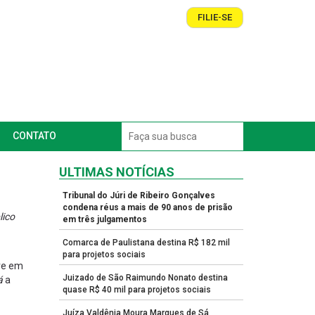
FILIE-SE
CONTATO
ULTIMAS NOTÍCIAS
Tribunal do Júri de Ribeiro Gonçalves
condena réus a mais de 90 anos de prisão
lico
em três julgamentos
Comarca de Paulistana destina R$ 182 mil
para projetos sociais
ave em
Juizado de São Raimundo Nonato destina
á
a
quase R$ 40 mil para projetos sociais
Juíza Valdênia Moura Marques de Sá