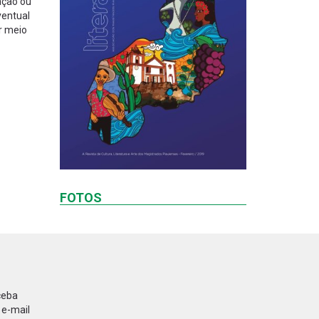
ação ou
ventual
or meio
FOTOS
ceba
 e-mail