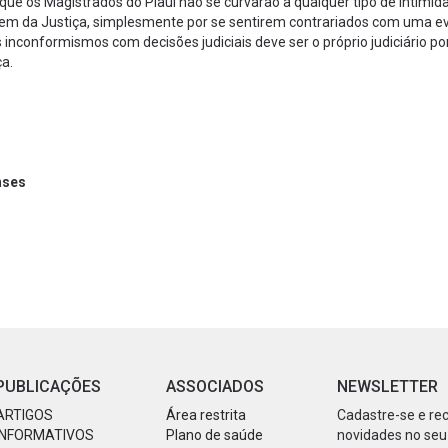
que os Magistrados do Piauí não se curvarão a qualquer tipo de intimid
 da Justiça, simplesmente por se sentirem contrariados com uma e
is inconformismos com decisões judiciais deve ser o próprio judiciário p
ça.
nses
PUBLICAÇÕES
ASSOCIADOS
NEWSLETTER
ARTIGOS
Área restrita
Cadastre-se e re
INFORMATIVOS
Plano de saúde
novidades no seu