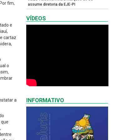
Por fim,
assume diretoria da EJE-PI
VÍDEOS
tado e
auí,
e cartaz
idera,
o
ual o
ssim,
lembrar
INFORMATIVO
nstatar a
ado
s que
,
 dentre