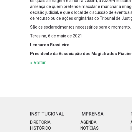
os quais a imagem e a honra. Assim, a AMAPI ressalta 
ameaça de quem pretende macular e manchar a imagem
decisão judicial, e que o local de discussão de eventua
de recurso ou de ações originárias do Tribunal de Justi
São os esclarecimentos necessários para o momento.
Teresina, 6 de maio de 2021
Leonardo Brasileiro
Presidente da Associação dos Magistrados Piauie
« Voltar
INSTITUCIONAL
IMPRENSA
DIRETORIA
AGENDA
HISTÓRICO
NOTÍCIAS