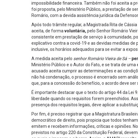
impossibilidade financeira. Também não foi aceita a pr
foi proposta, pelo Ministério Público, a prestação de s
Romário, com a devida assistência jurídica da Defensor
Após todo trâmite regular, a Magistrada Rita de Cáss
aceita, de forma
voluntária,
pelo Senhor Romário Vieir
consistente em prestação de serviço à comunidade, po
explicativo contra a covid-19 e as devidas medidas de 
inclusive, os horários adequados para se evitar a expos
A medida aceita pelo
senhor Romário Vieira de Sá –
pen
Ministério Público e o Autor do Fato, e se trata de uma
acusado aceita cumprir as determinações e as condiç
não há condenação, o processo é encerrado sem análise
que, para a concessão do benefício, o acordo deve ser 
É importante destacar que o texto do artigo 44 da Lei 
liberdade quando os requisitos forem preenchidos. Assi
presença dos requisitos legais, deve aplicar a substitui
Por fim, é preciso registrar que a Magistratura Brasil
democrático de direito, pois propicia que todos tenham
emitem e recebem informações, críticas e opiniões. No
previstos no artigo
220
da Constituição Federal, devem 