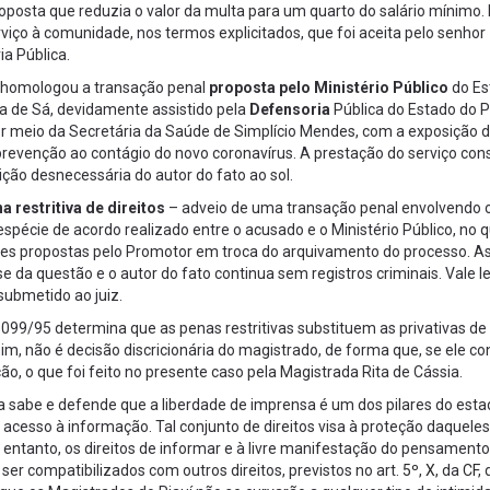
oposta que reduzia o valor da multa para um quarto do salário mínimo. 
erviço à comunidade, nos termos explicitados, que foi aceita pelo senhor
ia Pública.
ia homologou a transação penal
proposta pelo Ministério Público
do Es
a de Sá, devidamente assistido pela
Defensoria
Pública do Estado do Pi
r meio da Secretária da Saúde de Simplício Mendes, com a exposição d
prevenção ao contágio do novo coronavírus. A prestação do serviço cons
ição desnecessária do autor do fato ao sol.
a restritiva de direitos
– adveio de uma transação penal envolvendo 
 espécie de acordo realizado entre o acusado e o Ministério Público, no q
ões propostas pelo Promotor em troca do arquivamento do processo. A
 da questão e o autor do fato continua sem registros criminais. Vale 
submetido ao juiz.
9.099/95 determina que as penas restritivas substituem as privativas de
m, não é decisão discricionária do magistrado, de forma que, se ele co
ção, o que foi feito no presente caso pela Magistrada Rita de Cássia.
eira sabe e defende que a liberdade de imprensa é um dos pilares do est
 acesso à informação. Tal conjunto de direitos visa à proteção daquele
 entanto, os direitos de informar e à livre manifestação do pensamento
ser compatibilizados com outros direitos, previstos no art.
5º
,
X
, da
CF
,