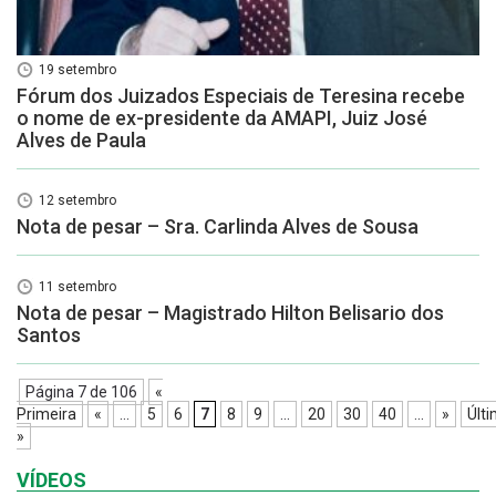
19 setembro
Fórum dos Juizados Especiais de Teresina recebe
o nome de ex-presidente da AMAPI, Juiz José
Alves de Paula
12 setembro
Nota de pesar – Sra. Carlinda Alves de Sousa
11 setembro
Nota de pesar – Magistrado Hilton Belisario dos
Santos
Página 7 de 106
«
Primeira
«
...
5
6
7
8
9
...
20
30
40
...
»
Últ
»
VÍDEOS