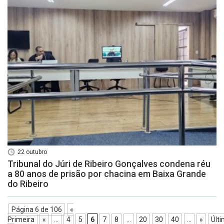
22 outubro
Tribunal do Júri de Ribeiro Gonçalves condena réu
a 80 anos de prisão por chacina em Baixa Grande
do Ribeiro
Página 6 de 106
«
Primeira
«
...
4
5
6
7
8
...
20
30
40
...
»
Últ