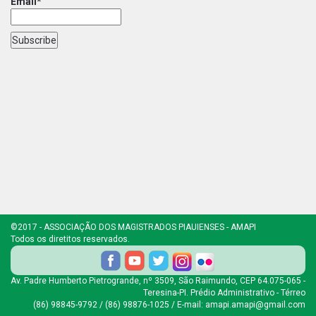
Email*
©2017 - ASSOCIAÇÃO DOS MAGISTRADOS PIAUIENSES - AMAPI
Todos os diretitos reservados.
Av. Padre Humberto Pietrogrande, nº 3509, São Raimundo, CEP 64.075-065 -
Teresina-PI. Prédio Administrativo - Térreo
(86) 98845-9792 / (86) 98876-1025 / E-mail: amapi.amapi@gmail.com