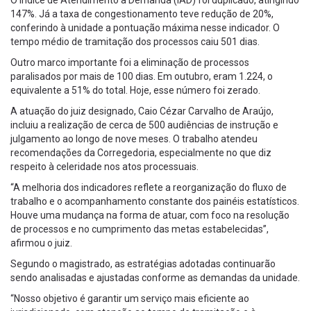
O Índice de Atendimento à Demanda (IAD) foi duplicado, atingindo
147%. Já a taxa de congestionamento teve redução de 20%,
conferindo à unidade a pontuação máxima nesse indicador. O
tempo médio de tramitação dos processos caiu 501 dias.
Outro marco importante foi a eliminação de processos
paralisados por mais de 100 dias. Em outubro, eram 1.224, o
equivalente a 51% do total. Hoje, esse número foi zerado.
A atuação do juiz designado, Caio Cézar Carvalho de Araújo,
incluiu a realização de cerca de 500 audiências de instrução e
julgamento ao longo de nove meses. O trabalho atendeu
recomendações da Corregedoria, especialmente no que diz
respeito à celeridade nos atos processuais.
“A melhoria dos indicadores reflete a reorganização do fluxo de
trabalho e o acompanhamento constante dos painéis estatísticos.
Houve uma mudança na forma de atuar, com foco na resolução
de processos e no cumprimento das metas estabelecidas”,
afirmou o juiz.
Segundo o magistrado, as estratégias adotadas continuarão
sendo analisadas e ajustadas conforme as demandas da unidade.
“Nosso objetivo é garantir um serviço mais eficiente ao