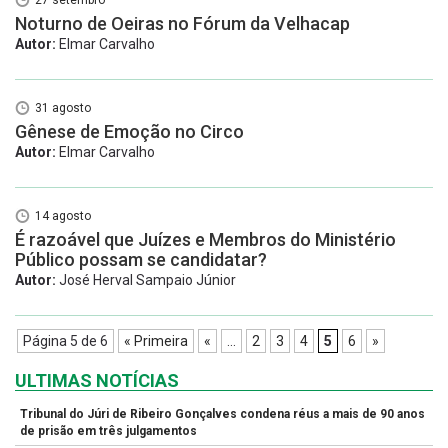
27 setembro
Noturno de Oeiras no Fórum da Velhacap
Autor:
Elmar Carvalho
31 agosto
Gênese de Emoção no Circo
Autor:
Elmar Carvalho
14 agosto
É razoável que Juízes e Membros do Ministério
Público possam se candidatar?
Autor:
José Herval Sampaio Júnior
Página 5 de 6
« Primeira
«
...
2
3
4
5
6
»
ULTIMAS NOTÍCIAS
Tribunal do Júri de Ribeiro Gonçalves condena réus a mais de 90 anos
de prisão em três julgamentos