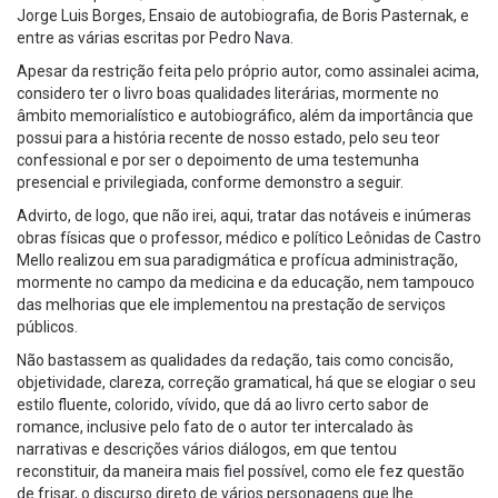
Jorge Luis Borges, Ensaio de autobiografia, de Boris Pasternak, e
entre as várias escritas por Pedro Nava.
Apesar da restrição feita pelo próprio autor, como assinalei acima,
considero ter o livro boas qualidades literárias, mormente no
âmbito memorialístico e autobiográfico, além da importância que
possui para a história recente de nosso estado, pelo seu teor
confessional e por ser o depoimento de uma testemunha
presencial e privilegiada, conforme demonstro a seguir.
Advirto, de logo, que não irei, aqui, tratar das notáveis e inúmeras
obras físicas que o professor, médico e político Leônidas de Castro
Mello realizou em sua paradigmática e profícua administração,
mormente no campo da medicina e da educação, nem tampouco
das melhorias que ele implementou na prestação de serviços
públicos.
Não bastassem as qualidades da redação, tais como concisão,
objetividade, clareza, correção gramatical, há que se elogiar o seu
estilo fluente, colorido, vívido, que dá ao livro certo sabor de
romance, inclusive pelo fato de o autor ter intercalado às
narrativas e descrições vários diálogos, em que tentou
reconstituir, da maneira mais fiel possível, como ele fez questão
de frisar, o discurso direto de vários personagens que lhe