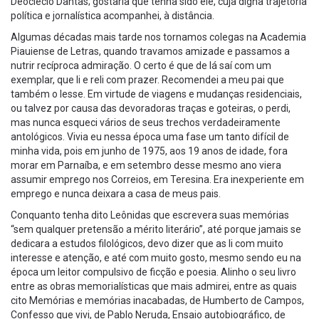
Deoclécio Dantas; gostaria que tenha sido ele, cuja digna trajetória
política e jornalística acompanhei, à distância.
Algumas décadas mais tarde nos tornamos colegas na Academia
Piauiense de Letras, quando travamos amizade e passamos a
nutrir recíproca admiração. O certo é que de lá saí com um
exemplar, que li e reli com prazer. Recomendei a meu pai que
também o lesse. Em virtude de viagens e mudanças residenciais,
ou talvez por causa das devoradoras traças e goteiras, o perdi,
mas nunca esqueci vários de seus trechos verdadeiramente
antológicos. Vivia eu nessa época uma fase um tanto difícil de
minha vida, pois em junho de 1975, aos 19 anos de idade, fora
morar em Parnaíba, e em setembro desse mesmo ano viera
assumir emprego nos Correios, em Teresina. Era inexperiente em
emprego e nunca deixara a casa de meus pais.
Conquanto tenha dito Leônidas que escrevera suas memórias
“sem qualquer pretensão a mérito literário”, até porque jamais se
dedicara a estudos filológicos, devo dizer que as li com muito
interesse e atenção, e até com muito gosto, mesmo sendo eu na
época um leitor compulsivo de ficção e poesia. Alinho o seu livro
entre as obras memorialísticas que mais admirei, entre as quais
cito Memórias e memórias inacabadas, de Humberto de Campos,
Confesso que vivi, de Pablo Neruda, Ensaio autobiográfico, de