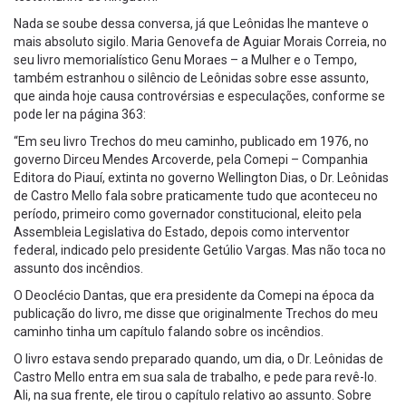
Nada se soube dessa conversa, já que Leônidas lhe manteve o
mais absoluto sigilo. Maria Genovefa de Aguiar Morais Correia, no
seu livro memorialístico Genu Moraes – a Mulher e o Tempo,
também estranhou o silêncio de Leônidas sobre esse assunto,
que ainda hoje causa controvérsias e especulações, conforme se
pode ler na página 363:
“Em seu livro Trechos do meu caminho, publicado em 1976, no
governo Dirceu Mendes Arcoverde, pela Comepi – Companhia
Editora do Piauí, extinta no governo Wellington Dias, o Dr. Leônidas
de Castro Mello fala sobre praticamente tudo que aconteceu no
período, primeiro como governador constitucional, eleito pela
Assembleia Legislativa do Estado, depois como interventor
federal, indicado pelo presidente Getúlio Vargas. Mas não toca no
assunto dos incêndios.
O Deoclécio Dantas, que era presidente da Comepi na época da
publicação do livro, me disse que originalmente Trechos do meu
caminho tinha um capítulo falando sobre os incêndios.
O livro estava sendo preparado quando, um dia, o Dr. Leônidas de
Castro Mello entra em sua sala de trabalho, e pede para revê-lo.
Ali, na sua frente, ele tirou o capítulo relativo ao assunto. Sobre