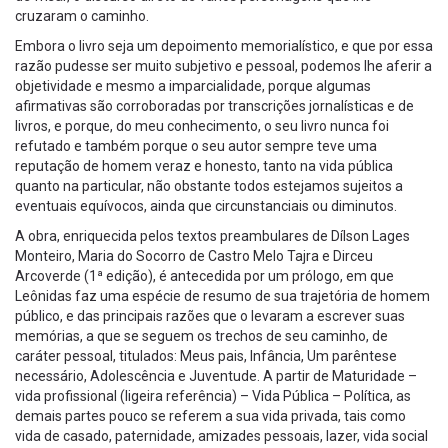
cruzaram o caminho.
Embora o livro seja um depoimento memorialístico, e que por essa
razão pudesse ser muito subjetivo e pessoal, podemos lhe aferir a
objetividade e mesmo a imparcialidade, porque algumas
afirmativas são corroboradas por transcrições jornalísticas e de
livros, e porque, do meu conhecimento, o seu livro nunca foi
refutado e também porque o seu autor sempre teve uma
reputação de homem veraz e honesto, tanto na vida pública
quanto na particular, não obstante todos estejamos sujeitos a
eventuais equívocos, ainda que circunstanciais ou diminutos.
A obra, enriquecida pelos textos preambulares de Dílson Lages
Monteiro, Maria do Socorro de Castro Melo Tajra e Dirceu
Arcoverde (1ª edição), é antecedida por um prólogo, em que
Leônidas faz uma espécie de resumo de sua trajetória de homem
público, e das principais razões que o levaram a escrever suas
memórias, a que se seguem os trechos de seu caminho, de
caráter pessoal, titulados: Meus pais, Infância, Um parêntese
necessário, Adolescência e Juventude. A partir de Maturidade –
vida profissional (ligeira referência) – Vida Pública – Política, as
demais partes pouco se referem a sua vida privada, tais como
vida de casado, paternidade, amizades pessoais, lazer, vida social