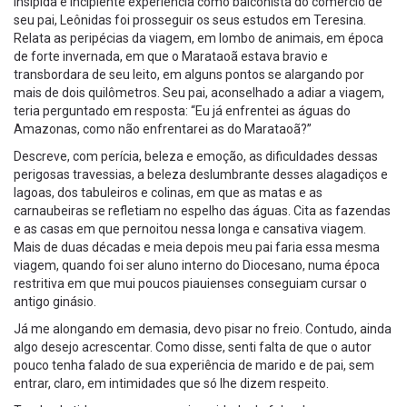
insípida e incipiente experiência como balconista do comércio de
seu pai, Leônidas foi prosseguir os seus estudos em Teresina.
Relata as peripécias da viagem, em lombo de animais, em época
de forte invernada, em que o Marataoã estava bravio e
transbordara de seu leito, em alguns pontos se alargando por
mais de dois quilômetros. Seu pai, aconselhado a adiar a viagem,
teria perguntado em resposta: “Eu já enfrentei as águas do
Amazonas, como não enfrentarei as do Marataoã?”
Descreve, com perícia, beleza e emoção, as dificuldades dessas
perigosas travessias, a beleza deslumbrante desses alagadiços e
lagoas, dos tabuleiros e colinas, em que as matas e as
carnaubeiras se refletiam no espelho das águas. Cita as fazendas
e as casas em que pernoitou nessa longa e cansativa viagem.
Mais de duas décadas e meia depois meu pai faria essa mesma
viagem, quando foi ser aluno interno do Diocesano, numa época
restritiva em que mui poucos piauienses conseguiam cursar o
antigo ginásio.
Já me alongando em demasia, devo pisar no freio. Contudo, ainda
algo desejo acrescentar. Como disse, senti falta de que o autor
pouco tenha falado de sua experiência de marido e de pai, sem
entrar, claro, em intimidades que só lhe dizem respeito.