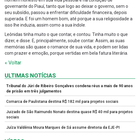
homem honesto em sua vida pessoal e na condição de
governante do Piauí, tanto que logo ao deixar o governo, sem o
seu subsídio, passou a enfrentar dificuldade financeira, depois
superada. E foi um homem bom, até porque a sua religiosidade a
isso lhe induzia, assim como a sua índole.
Leônidas tinha muito o que contar, e contou. Tinha muito o que
dizer, e disse. E, principalmente, soube contar. Assim, as suas
memórias são quase o romance de sua vida, e podem ser lidas
com prazer e emoção, porque vertidas em bela fatura literária.
« Voltar
ULTIMAS NOTÍCIAS
Tribunal do Júri de Ribeiro Gonçalves condena réus a mais de 90 anos
de prisão em três julgamentos
Comarca de Paulistana destina R$ 182 mil para projetos sociais
Juizado de São Raimundo Nonato destina quase R$ 40 mil para projetos
sociais
Juíza Valdênia Moura Marques de Sá assume diretoria da EJE-PI