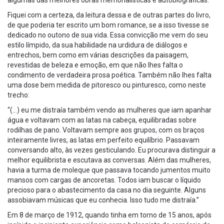
algumas das melhores obras memorialísticas e autobiográficas.
Fiquei com a certeza, da leitura dessa e de outras partes do livro,
de que poderia ter escrito um bom romance, se a isso tivesse se
dedicado no outono de sua vida. Essa convicção me vem do seu
estilo límpido, da sua habilidade na urdidura de diálogos e
entrechos, bem como em várias descrições da paisagem,
revestidas de beleza e emoção, em que não lhes falta o
condimento de verdadeira prosa poética. Também não lhes falta
uma dose bem medida de pitoresco ou pinturesco, como neste
trecho:
“(…) eu me distraía também vendo as mulheres que iam apanhar
água e voltavam com as latas na cabeça, equilibradas sobre
rodilhas de pano. Voltavam sempre aos grupos, com os braços
inteiramente livres, as latas em perfeito equilíbrio. Passavam
conversando alto, às vezes gesticulando. Eu procurava distinguir a
melhor equilibrista e escutava as conversas. Além das mulheres,
havia a turma de moleque que passava tocando jumentos muito
mansos com cargas de ancoretas. Todos iam buscar o líquido
precioso para o abastecimento da casa no dia seguinte. Alguns
assobiavam músicas que eu conhecia. Isso tudo me distraía.”
Em 8 de março de 1912, quando tinha em torno de 15 anos, após