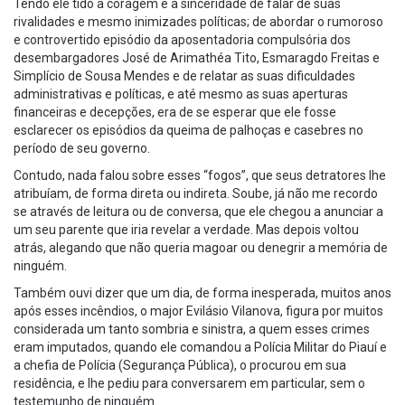
Tendo ele tido a coragem e a sinceridade de falar de suas
rivalidades e mesmo inimizades políticas; de abordar o rumoroso
e controvertido episódio da aposentadoria compulsória dos
desembargadores José de Arimathéa Tito, Esmaragdo Freitas e
Simplício de Sousa Mendes e de relatar as suas dificuldades
administrativas e políticas, e até mesmo as suas aperturas
financeiras e decepções, era de se esperar que ele fosse
esclarecer os episódios da queima de palhoças e casebres no
período de seu governo.
Contudo, nada falou sobre esses “fogos”, que seus detratores lhe
atribuíam, de forma direta ou indireta. Soube, já não me recordo
se através de leitura ou de conversa, que ele chegou a anunciar a
um seu parente que iria revelar a verdade. Mas depois voltou
atrás, alegando que não queria magoar ou denegrir a memória de
ninguém.
Também ouvi dizer que um dia, de forma inesperada, muitos anos
após esses incêndios, o major Evilásio Vilanova, figura por muitos
considerada um tanto sombria e sinistra, a quem esses crimes
eram imputados, quando ele comandou a Polícia Militar do Piauí e
a chefia de Polícia (Segurança Pública), o procurou em sua
residência, e lhe pediu para conversarem em particular, sem o
testemunho de ninguém.