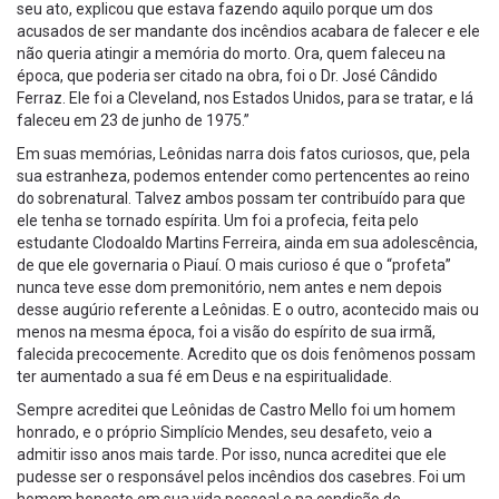
seu ato, explicou que estava fazendo aquilo porque um dos
acusados de ser mandante dos incêndios acabara de falecer e ele
não queria atingir a memória do morto. Ora, quem faleceu na
época, que poderia ser citado na obra, foi o Dr. José Cândido
Ferraz. Ele foi a Cleveland, nos Estados Unidos, para se tratar, e lá
faleceu em 23 de junho de 1975.”
Em suas memórias, Leônidas narra dois fatos curiosos, que, pela
sua estranheza, podemos entender como pertencentes ao reino
do sobrenatural. Talvez ambos possam ter contribuído para que
ele tenha se tornado espírita. Um foi a profecia, feita pelo
estudante Clodoaldo Martins Ferreira, ainda em sua adolescência,
de que ele governaria o Piauí. O mais curioso é que o “profeta”
nunca teve esse dom premonitório, nem antes e nem depois
desse augúrio referente a Leônidas. E o outro, acontecido mais ou
menos na mesma época, foi a visão do espírito de sua irmã,
falecida precocemente. Acredito que os dois fenômenos possam
ter aumentado a sua fé em Deus e na espiritualidade.
Sempre acreditei que Leônidas de Castro Mello foi um homem
honrado, e o próprio Simplício Mendes, seu desafeto, veio a
admitir isso anos mais tarde. Por isso, nunca acreditei que ele
pudesse ser o responsável pelos incêndios dos casebres. Foi um