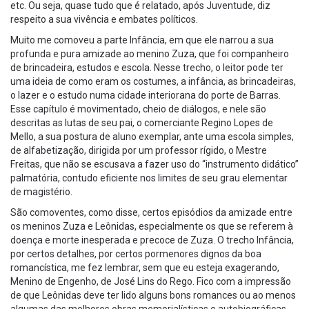
etc. Ou seja, quase tudo que é relatado, após Juventude, diz
respeito a sua vivência e embates políticos.
Muito me comoveu a parte Infância, em que ele narrou a sua
profunda e pura amizade ao menino Zuza, que foi companheiro
de brincadeira, estudos e escola. Nesse trecho, o leitor pode ter
uma ideia de como eram os costumes, a infância, as brincadeiras,
o lazer e o estudo numa cidade interiorana do porte de Barras.
Esse capítulo é movimentado, cheio de diálogos, e nele são
descritas as lutas de seu pai, o comerciante Regino Lopes de
Mello, a sua postura de aluno exemplar, ante uma escola simples,
de alfabetização, dirigida por um professor rígido, o Mestre
Freitas, que não se escusava a fazer uso do “instrumento didático”
palmatória, contudo eficiente nos limites de seu grau elementar
de magistério.
São comoventes, como disse, certos episódios da amizade entre
os meninos Zuza e Leônidas, especialmente os que se referem à
doença e morte inesperada e precoce de Zuza. O trecho Infância,
por certos detalhes, por certos pormenores dignos da boa
romancística, me fez lembrar, sem que eu esteja exagerando,
Menino de Engenho, de José Lins do Rego. Fico com a impressão
de que Leônidas deve ter lido alguns bons romances ou ao menos