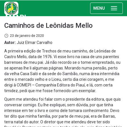
MENU
AMAPI
Caminhos de Leônidas Mello
23 de janeiro de 2020
Autor:
Juiz Elmar Carvalho
A primeira edição de Trechos de meu caminho, de Leônidas de
Castro Mello, data de 1976. Vi esse livro na casa de uns parentes
barrenses de meu pai. Já não recordo se o tomei emprestado, ou
se apenas lhe li algumas páginas. Morando numa pensão, perto
da velha Casa Saló e da sede do Sambão, numa área intermédia
entre o mercado velho e o Liceu, certo dia criei coragem, e me
dirigi à COMEPI – Companhia Editora do Piauí, e lá, com certa
timidez, pedi que me fosse fornecido um exemplar.
Quem me atendeu foi falar com o presidente da editora, que quis
conversar comigo. Eu lhe expliquei, sem dúvida, por que tinha
interesse em ter o livro e como dele tomara conhecimento. Devo
ter dito que minha família, por parte de meu pai, era de Barras,
terra natal do autor. O diretor que me atendeu deve ter sido