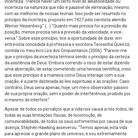
incerteza: “Parece haver um certo nível de aleatoriedade ou
incerteza na natureza que não é passível de eliminação, mesmo
com as melhores de nossas teorias. Isso pode ser resumido no
princípio da incerteza, proposto em 1927 pelo cientista alemão
Werner Heisenberg.” (…) “Quanto mais precisa for a previsão da
posição, menos precisa será a previsão da velocidade, e vice-
versa.” Sobre esse princípio, tive a oportunidade de dizer, em
entrevista concedida à professora e escritora Teresinha Queiroz,
contida no meu livro Lira dos Cinquentanos (2006): “Parece-me
que o princípio da incerteza termina sendo o princípio da certeza
da existência de Deus. Embora correndo o risco de estar dizendo
uma aberração, de estar cometendo uma heresia científica, creio
que esse princípio é a maneira como Deus interage com a sua
criação, é a parte destinada às leis espirituais e às orações. Caso
contrário, Deus seria apenas, hoje, um mero observador passivo
de sua própria criação, sem o poder de interferência, proibido por
si mesmo de interferir.”
Apesar de todos os percalços que a vida nos causa a nós todos, de
todas as suas limitações físicas, de locomoção, de
comunicabilidade, de todos os seus sofrimentos por causa de sua
doença, Stephen Hawking asseverou: “Temos apenas esta vida
para apreciar o grande plano do universo, e sou extremamente