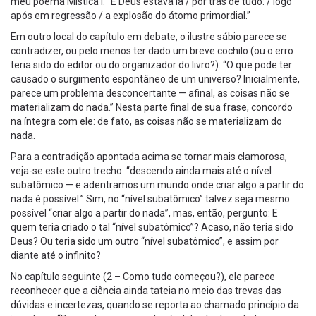
meu poema Mística I: “E Deus estava lá / por trás de tudo: / logo
após em regressão / a explosão do átomo primordial.”
Em outro local do capítulo em debate, o ilustre sábio parece se
contradizer, ou pelo menos ter dado um breve cochilo (ou o erro
teria sido do editor ou do organizador do livro?): “O que pode ter
causado o surgimento espontâneo de um universo? Inicialmente,
parece um problema desconcertante — afinal, as coisas não se
materializam do nada.” Nesta parte final de sua frase, concordo
na íntegra com ele: de fato, as coisas não se materializam do
nada.
Para a contradição apontada acima se tornar mais clamorosa,
veja-se este outro trecho: “descendo ainda mais até o nível
subatômico — e adentramos um mundo onde criar algo a partir do
nada é possível.” Sim, no “nível subatômico” talvez seja mesmo
possível “criar algo a partir do nada”, mas, então, pergunto: E
quem teria criado o tal “nível subatômico”? Acaso, não teria sido
Deus? Ou teria sido um outro “nível subatômico”, e assim por
diante até o infinito?
No capítulo seguinte (2 – Como tudo começou?), ele parece
reconhecer que a ciência ainda tateia no meio das trevas das
dúvidas e incertezas, quando se reporta ao chamado princípio da