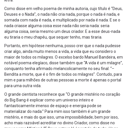
letra.
Como disse em velho poema de minha autoria, cujo título é “Deus,
Deuses e o Nada”, o nada não cria nada, porque o nada é nada, e
somada com nada é nada, e multiplicado por nada é nada. E se o
nada criasse alguma coisa esse nada não seria nada: seria
alguma coisa, seria mesmo um deus criador. E a esse deus-nada
eu tiraria o meu chapéu, que sequer tenho, mas tiraria.
Portanto, em hipótese nenhuma, posso crer que o nada pudesse
criar algo, ainda muito menos a vida, a vida que eu considero o
maior de todos os milagres. O excelso bardo Manuel Bandeira, em
notável poema elegíaco, disse também que “A vida é um milagre”,
conquanto tenha afirmado melancolicamente no seu final: “–
Bendita a morte, que é o fim de todos os milagres”. Contudo, para
mim e para milhões de outras pessoas a morte é apenas o portal
para uma outra vida.
O grande cientista reconhece que “O grande mistério no coração
do Big Bang é explicar como um universo inteiro e
fantasticamente imenso de espaço e energia pode se
materializar do nada.” Para mim isso também é um grande
mistério, e mais do que isso, uma impossibilidade; bem por isso,
acho mais razoável acreditar no divino Criador, como disse no