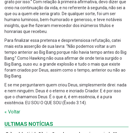
grato por isso.” Com relação à primeira afirmativa, devo dizer que
creio na continuação da vida, e no referente à segunda, não sei a
que ou a quem ele seria grato. De qualquer sorte, foi um ser
humano luminoso, bem-humorado e generoso, e teve notáveis
insights, que lhe fizeram merecedor dos inúmeros títulos e
honrarias que recebeu.
Para finalizar essa pretensa e despretensiosa refutação, catei
mais esta asserção de sua lavra: “Não podemos voltar a um
tempo anterior ao Big Bang porque não havia tempo antes do Big
Bang.” Como Hawking não ousa afirmar de onde teria surgido o
Big Bang, ouso eu: a grande explosão e tudo o mais que existe
foram criados por Deus, assim como o tempo, anterior ou não ao
Big Bang.
E se me perguntarem quem criou Deus, simplesmente direi: nada
e nem ninguém. Deus é o eterno e incriado Criador. E é por isso
que o chamamos Deus. É o que é, é em essência, é a pura
existência. EU SOU O QUE SOU (Êxodo 3:14).
« Voltar
ULTIMAS NOTÍCIAS