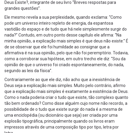
Deus Existe?, integrante de seu livro “Breves respostas para
grandes questões”.
Ele mesmo revela a sua perplexidade, quando exclama: “Como
pode um universo inteiro repleto de energia, da espantosa
vastidão do espaço e de tudo que há nele simplesmente surgir do
nada?” Contudo, em outro ponto desse capítulo ele afirma: “Na
minha opinião, a explicação mais simples é que deus não existe.” É
de se observar que ele foi humildade ao consignar que a
afirmativa é na sua opinião, pelo que não foi peremptório. Todavia,
como a corroborar sua hipótese, em outro trecho ele diz: “Sou da
opinião de que o universo foi criado espontaneamente, do nada,
segundo as leis da física”.
Contrariamente ao que ele diz, não acho que a inexistência de
Deus seja a explicação mais simples. Muito pelo contrário, afirmo
que a explicação mais simples é exatamente a existência de Deus.
Como o nada poderia criar o tudo que existe, tão complexo quanto
tão bem ordenado? Como disse alguém cujo nome não recordo, a
possibilidade de o tudo que existe surgir do nada é a mesma de
uma enciclopédia (ou dicionário que seja) ser criada por uma
explosão tipográfica, principalmente quando os livros eram
impressos através de uma composição tipo por tipo, letra por