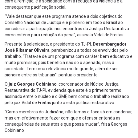
com a remição; e a sociedade com a redução da violência e a
consequente pacificação social.
“Vale destacar que este programa atende a dois objetivos do
Conselho Nacional de Justiça e é pioneiro em todo o Brasil ao
considerar a participação nos encontros da Justiça Restaurativa
como critério para redução da pena”, assinala Vidal de Freitas.
Presente à solenidade, o presidente do TJ-PI,
Desembargador
José Ribamar Oliveira
, parabenizou a todos os envolvidos pelo
trabalho. “Trata-se de um programa com caráter bem educativo e
muito promissor, pois beneficia não só o apenado, mas a
sociedade. Tem uma relevância muito grande, além de ser
pioneiro entre os tribunais”, pontua o presidente.
O
juiz Georges Cobiniano
, coordenador do Núcleo Justiça
Restaurativa do TJ-PI, evidencia que este é o primeiro termo
assinado entre o núcleo e o GMF, bem como o trabalho realizado
pelo juiz Vidal de Freitas junto a esta política restaurativa.
“Como membros do Judiciário, não temos o foco só em condenar,
mas em efetivamente fazer com que o ofensor entenda as
consequências de seus atos e que possa mudar”, frisa Georges
Cobiniano