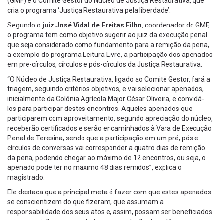
(GMF) e o Comitê Gestor do Núcleo de Justiça Restaurativa, que
cria o programa ‘Justiça Restaurativa pela liberdade’.
Segundo o
juiz José Vidal de Freitas Filho
, coordenador do GMF,
o programa tem como objetivo sugerir ao juiz da execução penal
que seja considerado como fundamento para a remição da pena,
a exemplo do programa Leitura Livre, a participação dos apenados
em pré-círculos, círculos e pós-círculos da Justiça Restaurativa.
“O Núcleo de Justiça Restaurativa, ligado ao Comitê Gestor, fará a
triagem, seguindo critérios objetivos, e vai selecionar apenados,
inicialmente da Colônia Agrícola Major César Oliveira, e convidá-
los para participar destes encontros. Aqueles apenados que
participarem com aproveitamento, segundo apreciação do núcleo,
receberão certificados e serão encaminhados à Vara de Execução
Penal de Teresina, sendo que a participação em um pré, pós e
círculos de conversas vai corresponder a quatro dias de remição
da pena, podendo chegar ao máximo de 12 encontros, ou seja, o
apenado pode ter no máximo 48 dias remidos”, explica o
magistrado.
Ele destaca que a principal meta é fazer com que estes apenados
se conscientizem do que fizeram, que assumam a
responsabilidade dos seus atos e, assim, possam ser beneficiados