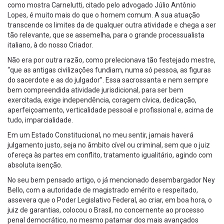
como mostra Carnelutti, citado pelo advogado Júlio Antônio
Lopes, é muito mais do que o homem comum. A sua atuação
transcende os limites da de qualquer outra atividade e chega a ser
tão relevante, que se assemelha, para o grande processualista
italiano, à do nosso Criador.
Não era por outra razão, como prelecionava tão festejado mestre,
“que as antigas civilizações fundiam, numa só pessoa, as figuras
do sacerdote e as do julgador”. Essa sacrossanta e nem sempre
bem compreendida atividade jurisdicional, para ser bem
exercitada, exige independência, coragem cívica, dedicação,
aperfeiçoamento, verticalidade pessoal e profissional e, acima de
tudo, imparcialidade.
Em um Estado Constitucional, no meu sentir, jamais haverá
julgamento justo, seja no âmbito cível ou criminal, sem que o juiz
ofereça às partes em conflito, tratamento igualitário, agindo com
absoluta isenção.
No seu bem pensado artigo, o já mencionado desembargador Ney
Bello, com a autoridade de magistrado emérito e respeitado,
assevera que o Poder Legislativo Federal, ao criar, em boa hora, o
juiz de garantias, colocou o Brasil, no concernente ao processo
penal democrático, no mesmo patamar dos mais avançados