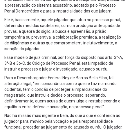
a preservação do sistema acusatório, adotado pelo Processo
Penal Democrático e para a imparcialidade dos que julgam.
Ele é, basicamente, aquele julgador que atua no processo penal,
deferindo medidas cautelares, como a produção antecipada de
provas, a quebra do sigilo, a busca e apreensão, a prisão
temporária ou preventiva, a colaboração premiada, a realização
de diligências e outras que comprometem, inelutavelmente, a
isenção do julgador.
Esse modelo de juiz criminal, por força do disposto nos arts. 3°-A,
3°-B e 3o-C, do Código de Processo Penal, está impedido de
instruir o processo e julgar o investigado, acusado ou réu.
Para o Desembargador Federal Ney de Barros Bello Filho, tal
alteração legal, “em consonância com o que se faz no mundo
ocidental, tem o condão de proteger a imparcialidade do
magistrado, que instrui e decide o processo, separando,
definitivamente, quem acusa de quem julga e restabelecendo o
equilíbrio entre defesa e acusação, no processo penal”.
Não há missão mais ingente e bela, do que a que é conferida ao
julgador para, movido pela vocação e pela responsabilidade
funcional, proceder ao julgamento do acusado ou réu. O julgador,