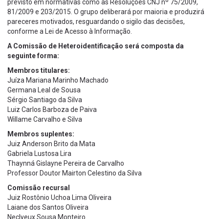
previsto em normativas como as Resoluções CNJ nº 75/2009,
81/2009 e 203/2015. O grupo deliberará por maioria e produzirá
pareceres motivados, resguardando o sigilo das decisões,
conforme a Lei de Acesso à Informação.
A Comissão de Heteroidentificação será composta da
seguinte forma:
Membros titulares:
Juíza Mariana Marinho Machado
Germana Leal de Sousa
Sérgio Santiago da Silva
Luiz Carlos Barboza de Paiva
Willame Carvalho e Silva
Membros suplentes:
Juiz Anderson Brito da Mata
Gabriela Lustosa Lira
Thaynná Gislayne Pereira de Carvalho
Professor Doutor Mairton Celestino da Silva
Comissão recursal
Juiz Rostônio Uchoa Lima Oliveira
Laiane dos Santos Oliveira
Neclyeux Sousa Monteiro