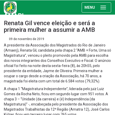
MENU
AMAPI
Renata Gil vence eleição e será a
primeira mulher a assumir a AMB
09 de novembro de 2019
A presidente da Associação dos Magistrados do Rio de Janeiro
(Amaerj), Renata Gil, candidata pela chapa 2 “AMB + Forte, Uma só
Magistratura”, venceu o pleito promovido pela AMB para escolha
dos novos integrantes dos Conselhos Executivo e Fiscal. O anúncio
oficial foi feito na noite desta sexta-feira (8), às 20h55, pelo
presidente da entidade, Jayme de Oliveira. Primeira mulher a
ocupar o cargo desde a criação da Associação, há 70 anos, a
magistrada foi eleita com um total de 6.584 votos (79,32%).
A chapa 1 “Magistratura Independente”, liderada pelo juiz Luiz
Gomes da Rocha Neto, ficou em segundo lugar com 951 votos. A
chapa 3 – “Unidade (da carreira) e (é) Independência (da
Magistratura)” -, encabeçada pelo presidente da Associação dos
Magistrados Trabalhistas da 12ª Região (Amatra 12), José Carlos
Külzer, ficou em terceiro lugar com 765 votos.