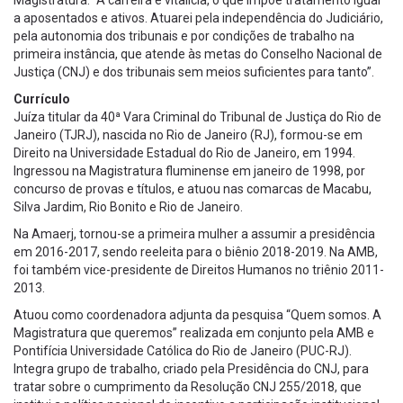
Magistratura. “A carreira é vitalícia, o que impõe tratamento igual
a aposentados e ativos. Atuarei pela independência do Judiciário,
pela autonomia dos tribunais e por condições de trabalho na
primeira instância, que atende às metas do Conselho Nacional de
Justiça (CNJ) e dos tribunais sem meios suficientes para tanto”.
Currículo
Juíza titular da 40ª Vara Criminal do Tribunal de Justiça do Rio de
Janeiro (TJRJ), nascida no Rio de Janeiro (RJ), formou-se em
Direito na Universidade Estadual do Rio de Janeiro, em 1994.
Ingressou na Magistratura fluminense em janeiro de 1998, por
concurso de provas e títulos, e atuou nas comarcas de Macabu,
Silva Jardim, Rio Bonito e Rio de Janeiro.
Na Amaerj, tornou-se a primeira mulher a assumir a presidência
em 2016-2017, sendo reeleita para o biênio 2018-2019. Na AMB,
foi também vice-presidente de Direitos Humanos no triênio 2011-
2013.
Atuou como coordenadora adjunta da pesquisa “Quem somos. A
Magistratura que queremos” realizada em conjunto pela AMB e
Pontifícia Universidade Católica do Rio de Janeiro (PUC-RJ).
Integra grupo de trabalho, criado pela Presidência do CNJ, para
tratar sobre o cumprimento da Resolução CNJ 255/2018, que