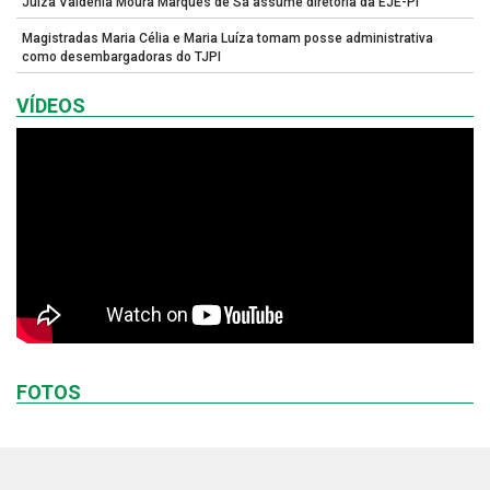
Juíza Valdênia Moura Marques de Sá assume diretoria da EJE-PI
Magistradas Maria Célia e Maria Luíza tomam posse administrativa
como desembargadoras do TJPI
VÍDEOS
FOTOS