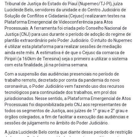
Tribunal de Justiça do Estado do Piauí (Nupemec/TJ-PI), juíza
Lucicleide Belo, servidores da unidade e do Centro Judiciário de
Solução de Conflitos e Cidadania (Cejusc) realizaram testes na
Plataforma Emergencial de Videoconferência para Atos
Processuais
. A ferramenta foi criada pelo Conselho Nacional de
Justiça (CNJ) para uso durante o período de adoção do regime de
plantão extraordinário pelo Poder Judiciário. O intuito do Nupemec
é utilizar esta plataforma para realizar sessões de mediação
ainda este mês. A estimativa é de que o Cejusc da comarca de
Piripiri (a 160km de Teresina) seja o primeiro a utilizar o sistema
com esta finalidade, já na próxima semana.
Com a suspensão das audiências presenciais no período de
trabalho remoto, decretado por conta da pandemia do novo
coronavírus, o Poder Judiciário vem fazendo uso dos recursos
tecnológicos para continuidade dos trabalhos, em prol dos
jurisdicionados. Nesse sentido, a Plataforma Emergencial de Atos
Processuais foi disponibilizada pelo CNJ aos representantes de
todos os segmentos de Justiça, aos juízes de 1° grau e 2° grau e
órgãos colegiados, a fim de facilitar a execução das audiências e
sessões de julgamento no âmbito do Poder Judiciário.
A juíza Lucicleide Belo conta que diante desse período de restrição