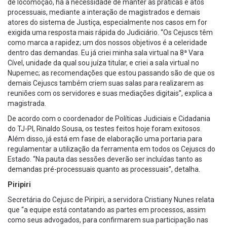
de locomoção, há a necessidade de manter as práticas e atos
processuais, mediante a interação de magistrados e demais
atores do sistema de Justiça, especialmente nos casos em for
exigida uma resposta mais rápida do Judiciário. “Os Cejuscs têm
como marca a rapidez; um dos nossos objetivos é a celeridade
dentro das demandas. Eu já criei minha sala virtual na 8ª Vara
Cível, unidade da qual sou juíza titular, e criei a sala virtual no
Nupemec; as recomendações que estou passando são de que os
demais Cejuscs também criem suas salas para realizarem as
reuniões com os servidores e suas mediações digitais”, explica a
magistrada.
De acordo com o coordenador de Políticas Judiciais e Cidadania
do TJ-PI, Rinaldo Sousa, os testes feitos hoje foram exitosos.
Além disso, já está em fase de elaboração uma portaria para
regulamentar a utilização da ferramenta em todos os Cejuscs do
Estado. “Na pauta das sessões deverão ser incluídas tanto as
demandas pré-processuais quanto as processuais”, detalha.
Piripiri
Secretária do Cejusc de Piripiri, a servidora Cristiany Nunes relata
que “a equipe está contatando as partes em processos, assim
como seus advogados, para confirmarem sua participação nas