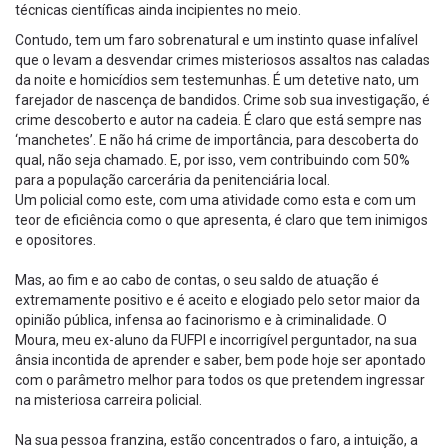
técnicas científicas ainda incipientes no meio.
Contudo, tem um faro sobrenatural e um instinto quase infalível
que o levam a desvendar crimes misteriosos assaltos nas caladas
da noite e homicídios sem testemunhas. É um detetive nato, um
farejador de nascença de bandidos. Crime sob sua investigação, é
crime descoberto e autor na cadeia. É claro que está sempre nas
‘manchetes’. E não há crime de importância, para descoberta do
qual, não seja chamado. E, por isso, vem contribuindo com 50%
para a população carcerária da penitenciária local.
Um policial como este, com uma atividade como esta e com um
teor de eficiência como o que apresenta, é claro que tem inimigos
e opositores.
Mas, ao fim e ao cabo de contas, o seu saldo de atuação é
extremamente positivo e é aceito e elogiado pelo setor maior da
opinião pública, infensa ao facinorismo e à criminalidade. O
Moura, meu ex-aluno da FUFPI e incorrigível perguntador, na sua
ânsia incontida de aprender e saber, bem pode hoje ser apontado
com o parâmetro melhor para todos os que pretendem ingressar
na misteriosa carreira policial.
Na sua pessoa franzina, estão concentrados o faro, a intuição, a