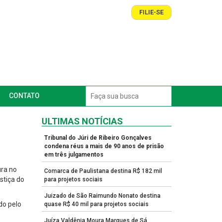
FILIE-SE
CONTATO
ULTIMAS NOTÍCIAS
Tribunal do Júri de Ribeiro Gonçalves
condena réus a mais de 90 anos de prisão
em três julgamentos
ura no
Comarca de Paulistana destina R$ 182 mil
stiça do
para projetos sociais
Juizado de São Raimundo Nonato destina
do pelo
quase R$ 40 mil para projetos sociais
Juíza Valdênia Moura Marques de Sá