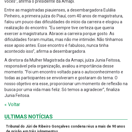
vocês”, afirma o presidente da Amapi.
Entre as magistradas piauienses, a desembargadora Eulália
Pinheiro, a primeira juíza do Piauí, com 40 anos de magistratura,
falou um pouco das dificuldades do início da carreira e elogiou a
realização do encontro. “Eu sempre tive certeza que queria
exercer a magistratura. Abracei a carreira porque gosto. As
dificuldades foram muitas, mas não me intimidei. Não tínhamos
esse apoio antes. Esse encontro é fabuloso, nunca tinha
acontecido isso”, afirma a desembargadora.
A diretora da Mulher Magistrada da Amapi, juíza Junia Feitosa,
responsável pela organização, avaliou a importância desse
momento. “Foi um encontro voltado para o autoconhecimento e
todas as participantes se envolveram e gostaram do tema. O
nosso objetivo era esse, proporcionar um momento de reflexão na
busca por uma vida mais feliz. Só temos a agradecer”, finaliza
Junia Feitosa.
« Voltar
ULTIMAS NOTÍCIAS
Tribunal do Júri de Ribeiro Gonçalves condena réus a mais de 90 anos
de prisão em três julgamentos