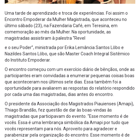
Uma tarde de aprendizado e troca de experiências. Foi assim o
Encontro Empoderar da Mulher Magistrada, que aconteceu no
último sábado (23), na Fazendaria Café, em Teresina, em
comemoração ao mês da Mulher. Na oportunidade, as
magistradas assistiram à palestra “Revel
e o seu Poder”, ministrada por Erika Lemância Santos Lôbo e
Nazildes Santos Lôbo, que são Master Coach Integral Sistêmico
do Instituto Empoderar.
O encontro começou com um exercício diário de bênçãos, onde as
participantes eram convidadas a enumerar pequenas coisas boas
que aconteceram nos últimos sete dias. Essa também foi a
oportunidade para avaliarem as respostas do relatório respondido
por cada uma das magistradas, dias antes do encontro.
O presidente da Associação dos Magistrados Piauienses (Amapi),
Thiago Brandão, fez questão de dar às boas-vindas às
magistradas que participavam do evento. “Esse momento é de
vocês. Essa é uma lembrança simbólica da Amapi por tudo que
vocês representam para nós. Aproveito para agradecer e
parabenizar pela organização do encontro. Esse momento é de