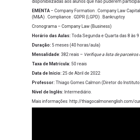
disponibilizadas aos alunos que não puderem participar
EMENTA
– Company Formation . Company Law Capitaliza
(M&A) . Compliance . GDPR (LGPD) . Bankruptcy
Cronograma – Company Law (Business)
Horário das Aulas:
Toda Segunda e Quarta das 8 às 9
Duração:
5 meses (40 horas/aula)
Mensalidade
: 382 reais –
Verifique a lista de
parceiros
Taxa de Matrícula:
50 reais
Data de Início:
25 de Abril de 2022
Professor:
Thiago Gomes Calmon (Diretor do Instituto
Nível de Inglês:
Intermediário.
Mais informações: http://thiagocalmonenglish.com/cu