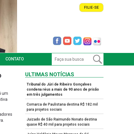
FILIE-SE
CONTATO
o
ULTIMAS NOTÍCIAS
Tribunal do Júri de Ribeiro Gonçalves
condena réus a mais de 90 anos de prisão
pi um
em três julgamentos
tiva
Comarca de Paulistana destina R$ 182 mil
para projetos sociais
radores
Juizado de São Raimundo Nonato destina
va.
quase R$ 40 mil para projetos sociais