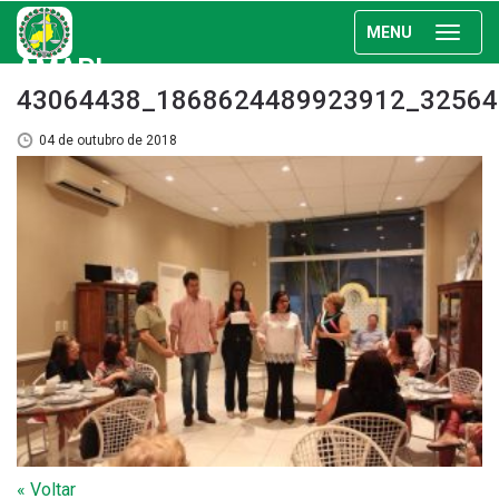
MENU
AMAPI
43064438_1868624489923912_32564
04 de outubro de 2018
« Voltar