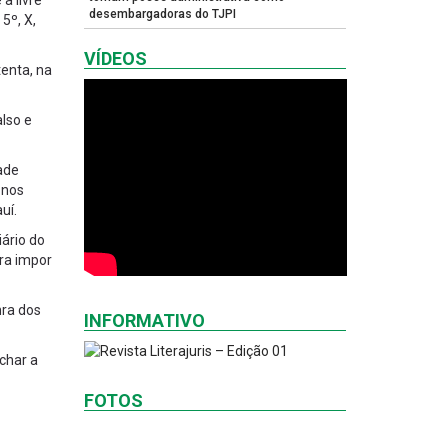
à livre
desembargadoras do TJPI
5º, X,
VÍDEOS
tenta, na
lso e
ade
 nos
uí.
iário do
ra impor
nra dos
INFORMATIVO
char a
FOTOS