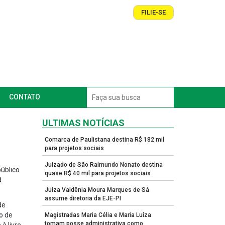
FILIE-SE
CONTATO
ULTIMAS NOTÍCIAS
Comarca de Paulistana destina R$ 182 mil
para projetos sociais
Juizado de São Raimundo Nonato destina
úblico
quase R$ 40 mil para projetos sociais
d
Juíza Valdênia Moura Marques de Sá
assume diretoria da EJE-PI
de
o de
Magistradas Maria Célia e Maria Luíza
tomam posse administrativa como