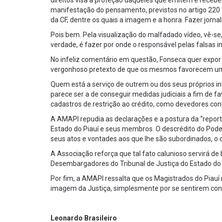
direitos visa à proteção daqueles que emitem e recebem 
manifestação do pensamento, previstos no artigo 220 da
da CF, dentre os quais a imagem e a honra. Fazer jornal
Pois bem. Pela visualização do malfadado vídeo, vê-se,
verdade, é fazer por onde o responsável pelas falsas
No infeliz comentário em questão, Fonseca quer expor 
vergonhoso pretexto de que os mesmos favorecem uma
Quem está a serviço de outrem ou dos seus próprios in
parece ser a de conseguir medidas judiciais a fim de 
cadastros de restrição ao crédito, como devedores con
A AMAPI repudia as declarações e a postura da “reporta
Estado do Piauí e seus membros. O descrédito do Poder
seus atos e vontades aos que lhe são subordinados, o q
A Associação reforça que tal fato calunioso servirá d
Desembargadores do Tribunal de Justiça do Estado do 
Por fim, a AMAPI ressalta que os Magistrados do Pia
imagem da Justiça, simplesmente por se sentirem cont
Leonardo Brasileiro