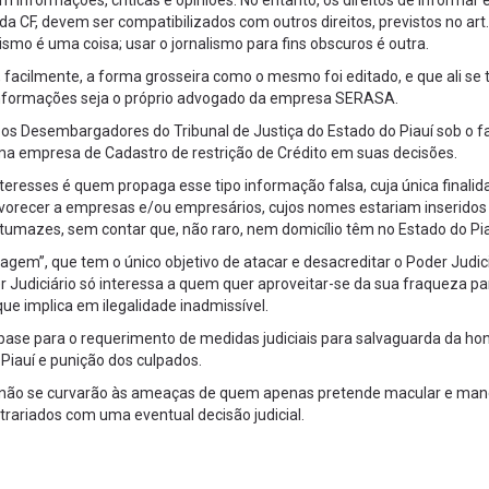
informações, críticas e opiniões. No entanto, os direitos de informar e 
 CF, devem ser compatibilizados com outros direitos, previstos no art. 
ismo é uma coisa; usar o jornalismo para fins obscuros é outra.
 facilmente, a forma grosseira como o mesmo foi editado, e que ali se 
 informações seja o próprio advogado da empresa SERASA.
os Desembargadores do Tribunal de Justiça do Estado do Piauí sob o fa
 empresa de Cadastro de restrição de Crédito em suas decisões.
teresses é quem propaga esse tipo informação falsa, cuja única finalid
favorecer a empresas e/ou empresários, cujos nomes estariam inseridos
tumazes, sem contar que, não raro, nem domicílio têm no Estado do Pia
gem”, que tem o único objetivo de atacar e desacreditar o Poder Judic
 Judiciário só interessa a quem quer aproveitar-se da sua fraqueza pa
ue implica em ilegalidade inadmissível.
e base para o requerimento de medidas judiciais para salvaguarda da ho
Piauí e punição dos culpados.
uí não se curvarão às ameaças de quem apenas pretende macular e man
rariados com uma eventual decisão judicial.