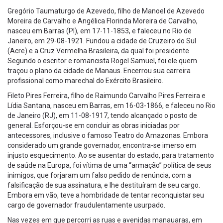
Gregório Taumaturgo de Azevedo, filho de Manoel de Azevedo
Moreira de Carvalho e Angélica Florinda Moreira de Carvalho,
nasceu em Barras (PI), em 17-11-1853, e faleceu no Rio de
Janeiro, em 29-08-1921. Fundou a cidade de Cruzeiro do Sul
(Acre) e a Cruz Vermelha Brasileira, da qual foi presidente.
Segundo o escritor e romancista Rogel Samuel, foi ele quem
traçou o plano da cidade de Manaus. Encerrou sua carreira
profissional como marechal do Exército Brasileiro.
Fileto Pires Ferreira, filho de Raimundo Carvalho Pires Ferreira e
Lídia Santana, nasceu em Barras, em 16-03-1866, e faleceu no Rio
de Janeiro (RJ), em 11-08-1917, tendo alcançado o posto de
general. Esforçou-se em concluir as obras iniciadas por
antecessores, inclusive o famoso Teatro do Amazonas. Embora
considerado um grande governador, encontra-se imerso em
injusto esquecimento. Ao se ausentar do estado, para tratamento
de saúde na Europa, foi vítima de uma “armação” política de seus
inimigos, que forjaram um falso pedido de renúncia, com a
falsificação de sua assinatura, e lhe destituíram de seu cargo.
Embora em vão, teve a hombridade de tentar reconquistar seu
cargo de governador fraudulentamente usurpado.
Nas vezes em que percorri as ruas e avenidas manauaras, em