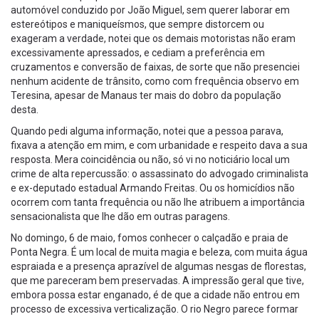
automóvel conduzido por João Miguel, sem querer laborar em
estereótipos e maniqueísmos, que sempre distorcem ou
exageram a verdade, notei que os demais motoristas não eram
excessivamente apressados, e cediam a preferência em
cruzamentos e conversão de faixas, de sorte que não presenciei
nenhum acidente de trânsito, como com frequência observo em
Teresina, apesar de Manaus ter mais do dobro da população
desta.
Quando pedi alguma informação, notei que a pessoa parava,
fixava a atenção em mim, e com urbanidade e respeito dava a sua
resposta. Mera coincidência ou não, só vi no noticiário local um
crime de alta repercussão: o assassinato do advogado criminalista
e ex-deputado estadual Armando Freitas. Ou os homicídios não
ocorrem com tanta frequência ou não lhe atribuem a importância
sensacionalista que lhe dão em outras paragens.
No domingo, 6 de maio, fomos conhecer o calçadão e praia de
Ponta Negra. É um local de muita magia e beleza, com muita água
espraiada e a presença aprazível de algumas nesgas de florestas,
que me pareceram bem preservadas. A impressão geral que tive,
embora possa estar enganado, é de que a cidade não entrou em
processo de excessiva verticalização. O rio Negro parece formar