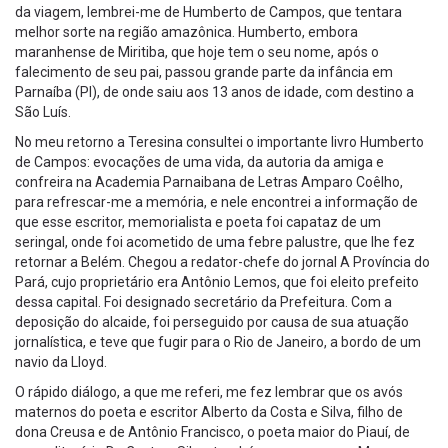
da viagem, lembrei-me de Humberto de Campos, que tentara
melhor sorte na região amazônica. Humberto, embora
maranhense de Miritiba, que hoje tem o seu nome, após o
falecimento de seu pai, passou grande parte da infância em
Parnaíba (PI), de onde saiu aos 13 anos de idade, com destino a
São Luís.
No meu retorno a Teresina consultei o importante livro Humberto
de Campos: evocações de uma vida, da autoria da amiga e
confreira na Academia Parnaibana de Letras Amparo Coêlho,
para refrescar-me a memória, e nele encontrei a informação de
que esse escritor, memorialista e poeta foi capataz de um
seringal, onde foi acometido de uma febre palustre, que lhe fez
retornar a Belém. Chegou a redator-chefe do jornal A Província do
Pará, cujo proprietário era Antônio Lemos, que foi eleito prefeito
dessa capital. Foi designado secretário da Prefeitura. Com a
deposição do alcaide, foi perseguido por causa de sua atuação
jornalística, e teve que fugir para o Rio de Janeiro, a bordo de um
navio da Lloyd.
O rápido diálogo, a que me referi, me fez lembrar que os avós
maternos do poeta e escritor Alberto da Costa e Silva, filho de
dona Creusa e de Antônio Francisco, o poeta maior do Piauí, de