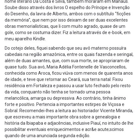
nome literário Da Costa e Silva, também moraram em Manaus.
Soube disso através dos livros O espelho do Príncipe e Invenção
do Desenho, da lavra de Alberto, ambos com o subtítulo “ficções
da memória”, que nem por isso deixam de ser duas excelentes
obras memorialísticas, que li com muito agrado, quase de um
gole, como se costuma dizer. Fiz a leitura através de e-book, em
meu aparelho Kindle.
Do cotejo deles, fiquei sabendo que seu avô materno possuíra
cabedais na região amazônica, entre os quais fazenda e seringal,
além de duas amantes, que, com sua morte, se apropriaram de
quase tudo. Sua avó, Maria Adélia Fontenelle de Vasconcellos,
conhecida como Aroca, ficou viúva com menos de quarenta anos
de idade, e teve que retornar ao Ceará, sua terra natal. Fixou
residência em Fortaleza e passou a usar luto fechado pelo resto
da vida, conquanto não tenha se tornado uma pessoa
melancólica, amarga ou depressiva. Ao contrário, tinha ânimo
forte e positivo. Pertencia a importantes estirpes de Viçosa e
Sobral. Recomendei-lhes a leitura ao historiador Vicente Miranda,
que escreveu a mais importante obra sobre a genealogia e
história da Ibiapaba e adjacências, inclusive Piauí, no intuito de lhe
possibilitar eventuais enriquecimentos e acr&e acute;scimos
quando de uma anunciada segunda edição.