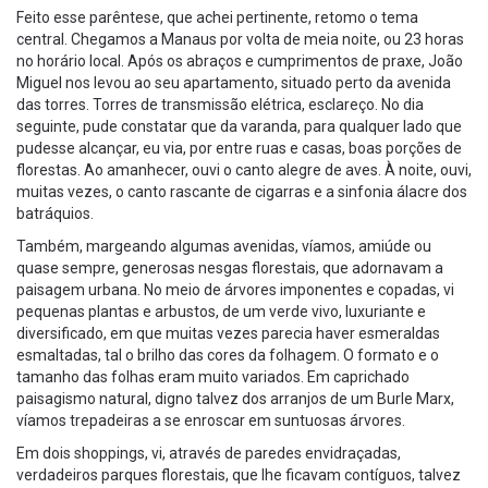
Feito esse parêntese, que achei pertinente, retomo o tema
central. Chegamos a Manaus por volta de meia noite, ou 23 horas
no horário local. Após os abraços e cumprimentos de praxe, João
Miguel nos levou ao seu apartamento, situado perto da avenida
das torres. Torres de transmissão elétrica, esclareço. No dia
seguinte, pude constatar que da varanda, para qualquer lado que
pudesse alcançar, eu via, por entre ruas e casas, boas porções de
florestas. Ao amanhecer, ouvi o canto alegre de aves. À noite, ouvi,
muitas vezes, o canto rascante de cigarras e a sinfonia álacre dos
batráquios.
Também, margeando algumas avenidas, víamos, amiúde ou
quase sempre, generosas nesgas florestais, que adornavam a
paisagem urbana. No meio de árvores imponentes e copadas, vi
pequenas plantas e arbustos, de um verde vivo, luxuriante e
diversificado, em que muitas vezes parecia haver esmeraldas
esmaltadas, tal o brilho das cores da folhagem. O formato e o
tamanho das folhas eram muito variados. Em caprichado
paisagismo natural, digno talvez dos arranjos de um Burle Marx,
víamos trepadeiras a se enroscar em suntuosas árvores.
Em dois shoppings, vi, através de paredes envidraçadas,
verdadeiros parques florestais, que lhe ficavam contíguos, talvez