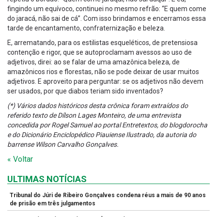
fingindo um equívoco, continuei no mesmo refrão: “E quem come
do jaracá, não sai de cá”. Com isso brindamos e encerramos essa
tarde de encantamento, confraternização e beleza.
E, arrematando, para os estilistas esqueléticos, de pretensiosa
contenção e rigor, que se autoproclamam avessos ao uso de
adjetivos, direi: ao se falar de uma amazônica beleza, de
amazônicos rios e florestas, não se pode deixar de usar muitos
adjetivos. E aproveito para perguntar: se os adjetivos não devem
ser usados, por que diabos teriam sido inventados?
(*) Vários dados históricos desta crônica foram extraídos do
referido texto de Dílson Lages Monteiro, de uma entrevista
concedida por Rogel Samuel ao portal Entretextos, do blogdorocha
e do Dicionário Enciclopédico Piauiense Ilustrado, da autoria do
barrense Wilson Carvalho Gonçalves.
« Voltar
ULTIMAS NOTÍCIAS
Tribunal do Júri de Ribeiro Gonçalves condena réus a mais de 90 anos
de prisão em três julgamentos