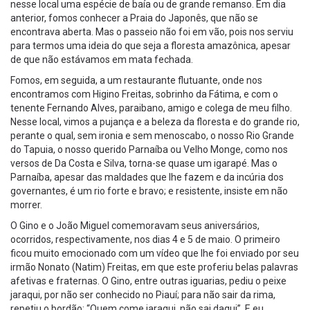
nesse local uma espécie de baía ou de grande remanso. Em dia
anterior, fomos conhecer a Praia do Japonês, que não se
encontrava aberta. Mas o passeio não foi em vão, pois nos serviu
para termos uma ideia do que seja a floresta amazônica, apesar
de que não estávamos em mata fechada.
Fomos, em seguida, a um restaurante flutuante, onde nos
encontramos com Higino Freitas, sobrinho da Fátima, e com o
tenente Fernando Alves, paraibano, amigo e colega de meu filho.
Nesse local, vimos a pujança e a beleza da floresta e do grande rio,
perante o qual, sem ironia e sem menoscabo, o nosso Rio Grande
do Tapuia, o nosso querido Parnaíba ou Velho Monge, como nos
versos de Da Costa e Silva, torna-se quase um igarapé. Mas o
Parnaíba, apesar das maldades que lhe fazem e da incúria dos
governantes, é um rio forte e bravo; e resistente, insiste em não
morrer.
O Gino e o João Miguel comemoravam seus aniversários,
ocorridos, respectivamente, nos dias 4 e 5 de maio. O primeiro
ficou muito emocionado com um vídeo que lhe foi enviado por seu
irmão Nonato (Natim) Freitas, em que este proferiu belas palavras
afetivas e fraternas. O Gino, entre outras iguarias, pediu o peixe
jaraqui, por não ser conhecido no Piauí; para não sair da rima,
repetiu o bordão: “Quem come jaraqui, não sai daqui”. E eu,