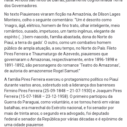
natal. Ambos são filhos de Barras, justamente cognominada Terra
dos Governadores.
No texto Piauienses viraram ficção na Amazônia, de Dílson Lages
Monteiro, colho o seguinte comentário: “Um é descrito como
‘magro, ágil, elétrico, homem de fino trato, olhar inteligente, meio
romântico, ousado, impetuoso, um tanto ingênuo, elegante de
espírito (…) bem-nascido, família abastada, dona do Norte do
Piauí, a terra do gado’. O outro, como um combativo homem
público de ampla atuação, a seu tempo, no Norte do País. Fileto
Pires Ferreira e Thaumaturgo de Azevedo, piauienses que
governaram o Amazonas, respectivamente, entre 1896-1898 e
1891-1892, são personagens do romance ‘Teatro do Amazonas’,
de autoria do amazonense Rogel Samuel.”
A família Pires Ferreira exerceu o protagonismo político no Piauí
durante vastos anos, sobretudo sob a liderança dos barrenses
Firmino Pires Ferreira (25-09-1848 – 21-07-1930) e Joaquim Pires
Ferreira (15-07-1868 – 23-12-1958). O primeiro participou da
Guerra do Paraguai, como voluntário, e se tornou herói em várias
batalhas; era marechal do Exército nacional, e foi senador por
mais de trinta anos; o segundo era advogado, foi deputado
federal e senador da República por várias décadas e é epônimo de
uma cidade piauiense.