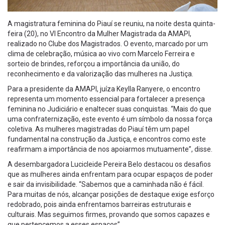
A magistratura feminina do Piauí se reuniu, na noite desta quinta-
feira (20), no VI Encontro da Mulher Magistrada da AMAPI,
realizado no Clube dos Magistrados. O evento, marcado por um
clima de celebração, música ao vivo com Marcelo Ferreira e
sorteio de brindes, reforçou a importância da união, do
reconhecimento e da valorização das mulheres na Justiça.
Para a presidente da AMAPI, juíza Keylla Ranyere, o encontro
representa um momento essencial para fortalecer a presença
feminina no Judiciário e enaltecer suas conquistas. “Mais do que
uma confraternização, este evento é um símbolo da nossa força
coletiva. As mulheres magistradas do Piauí têm um papel
fundamental na construção da Justiça, e encontros como este
reafirmam a importância de nos apoiarmos mutuamente”, disse.
A desembargadora Lucicleide Pereira Belo destacou os desafios
que as mulheres ainda enfrentam para ocupar espaços de poder
e sair da invisibilidade. “Sabemos que a caminhada não é fácil.
Para muitas de nós, alcançar posições de destaque exige esforço
redobrado, pois ainda enfrentamos barreiras estruturais e
culturais. Mas seguimos firmes, provando que somos capazes e
que pertencemos a esses espaços”.