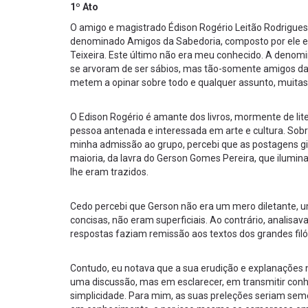
1º Ato
O amigo e magistrado Édison Rogério Leitão Rodrigues
denominado Amigos da Sabedoria, composto por ele e 
Teixeira. Este último não era meu conhecido. A denomi
se arvoram de ser sábios, mas tão-somente amigos da 
metem a opinar sobre todo e qualquer assunto, muitas 
O Edison Rogério é amante dos livros, mormente de lit
pessoa antenada e interessada em arte e cultura. Sobr
minha admissão ao grupo, percebi que as postagens gi
maioria, da lavra do Gerson Gomes Pereira, que ilumin
lhe eram trazidos.
Cedo percebi que Gerson não era um mero diletante, u
concisas, não eram superficiais. Ao contrário, analis
respostas faziam remissão aos textos dos grandes filós
Contudo, eu notava que a sua erudição e explanações 
uma discussão, mas em esclarecer, em transmitir con
simplicidade. Para mim, as suas preleções seriam sem