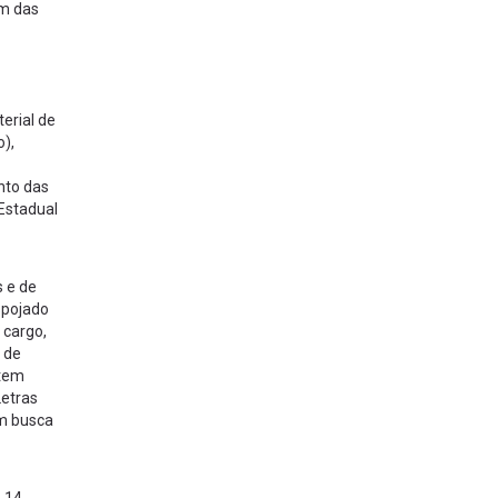
ém das
erial de
o),
nto das
Estadual
s e de
spojado
 cargo,
 de
 tem
Letras
em busca