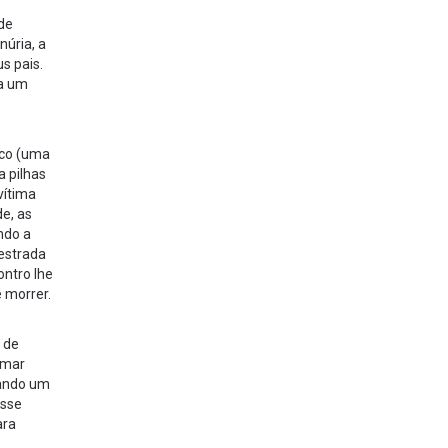
 de
núria, a
s pais.
ra um
oco (uma
a pilhas
vítima
e, as
ndo a
 estrada
ontro lhe
e morrer.
 de
umar
dando um
Esse
ara