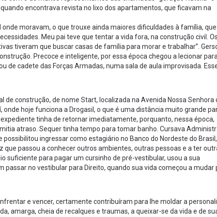
lo quando encontrava revista no lixo dos apartamentos, que ficavam na
 onde moravam, o que trouxe ainda maiores dificuldades à família, que 
cessidades. Meu pai teve que tentar a vida fora, na construção civil. O
as tiveram que buscar casas de família para morar e trabalhar”. Gers
construção. Precoce e inteligente, por essa época chegou a lecionar par
ou de cadete das Forças Armadas, numa sala de aula improvisada. Ess
al de construção, de nome Start, localizada na Avenida Nossa Senhora 
í, onde hoje funciona a Drogasil, o que é uma distância muito grande pa
do expediente tinha de retornar imediatamente, porquanto, nessa época,
mitia atraso. Sequer tinha tempo para tomar banho. Cursava Administ
 possibilitou ingressar como estagiário no Banco do Nordeste do Brasil,
ez que passou a conhecer outros ambientes, outras pessoas e a ter out
io suficiente para pagar um cursinho de pré-vestibular, usou a sua
am passar no vestibular para Direito, quando sua vida começou a mudar
enfrentar e vencer, certamente contribuíram para lhe moldar a personal
a, amarga, cheia de recalques e traumas, a queixar-se da vida e de su