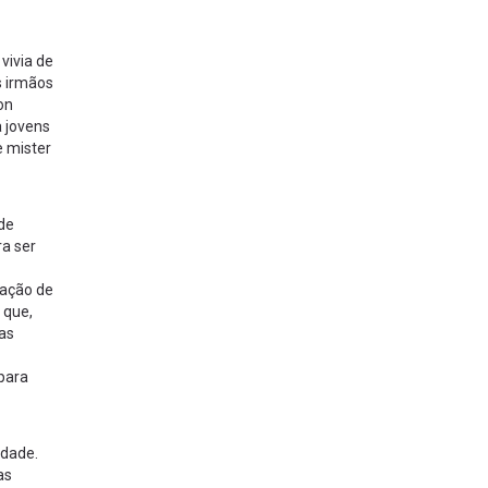
vivia de
s irmãos
on
a jovens
e mister
de
ra ser
ração de
 que,
ras
 para
idade.
as