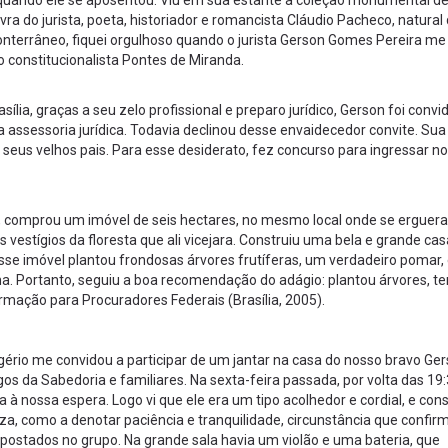
, quando ele se aposentou. Viu em sua estante a coleção monumental d
vra do jurista, poeta, historiador e romancista Cláudio Pacheco, natural
errâneo, fiquei orgulhoso quando o jurista Gerson Gomes Pereira me
 constitucionalista Pontes de Miranda.
ília, graças a seu zelo profissional e preparo jurídico, Gerson foi convi
a assessoria jurídica. Todavia declinou desse envaidecedor convite. Su
a seus velhos pais. Para esse desiderato, fez concurso para ingressar no
 comprou um imóvel de seis hectares, no mesmo local onde se erguera
 vestígios da floresta que ali vicejara. Construiu uma bela e grande ca
sse imóvel plantou frondosas árvores frutíferas, um verdadeiro pomar,
lha. Portanto, seguiu a boa recomendação do adágio: plantou árvores, t
rmação para Procuradores Federais (Brasília, 2005).
io me convidou a participar de um jantar na casa do nosso bravo Ger
 da Sabedoria e familiares. Na sexta-feira passada, por volta das 19
a à nossa espera. Logo vi que ele era um tipo acolhedor e cordial, e cons
 como a denotar paciência e tranquilidade, circunstância que confir
postados no grupo. Na grande sala havia um violão e uma bateria, que