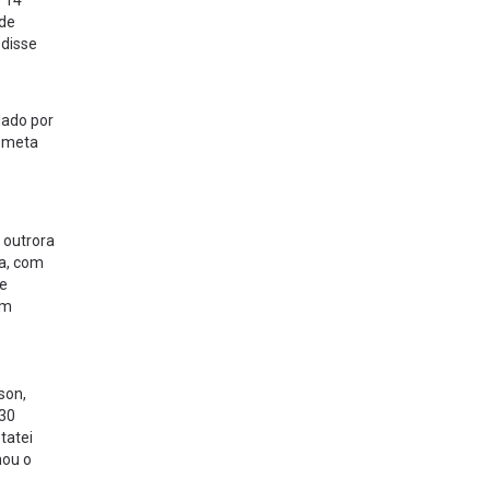
e 14
 de
 disse
dado por
a meta
 outrora
sa, com
 e
em
son,
:30
tatei
mou o