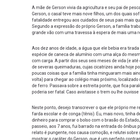
A mãe de Gerson vivia da agricultura e seu pai de pesc
Gerson, o casal teve mais nove filhos, um dos quais s
fatalidade entregou aos cuidados de seus pais mais qu
Segundo a expressão do próprio Gerson, a família trab
grande vão com uma travessa à espera de mais uma r
Aos dez anos de idade, a água que ele bebia era tira
espécie de caneca de alumínio com uma alça do mesmo 
com carga. A partir dos seus seis meses de vida (e até 
de severas queimaduras, cujas cicatrizes ainda hoje po
poucas coisas que a família tinha minguaram mais ainda
volta) para chegar ao colégio mais próximo, localizado
de ferro. Passava sobre a estreita ponte, que fica para
poderia ser fatal. Caso avistasse o trem ou lhe ouvisse
Neste ponto, desejo transcrever o que ele próprio m
farda escolar e de conga (tênis). Eu, mais novo, tinh
dinheiro para comprar o bolso com o brasão do Estado,
passeio, aos 7 anos, fui barrado na entrada do ônibus 
relato é pungente, nos causa comoção, e relutei sobre 
mostrar o caráter do Gerson, que é um perfeito contr