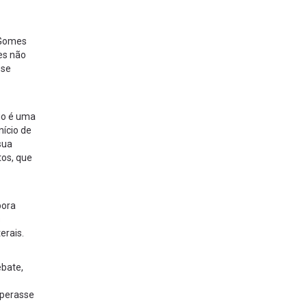
 Gomes
es não
 se
vio é uma
nício de
sua
tos, que
bora
s
erais.
ebate,
uperasse