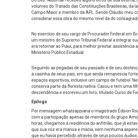
Do Des. Nildomar recebeu alguns livros de sua estima
volumes do Tratado das Constituições Brasileiras, da la
Campo Maior e membro da APL. Sendo Cláudio meu cont
considerar essa obra do mesmo nível da do consagrado
No exercício de seu cargo de Procurador Federal em Bras
um ministro do Supremo Tribunal Federal a integrar su
era retornar ao Piauí, para melhor prestar assistência 
Ministério Público Estadual.
Seguindo as pegadas de seu passado e de seu destino,
a casinha de seus pais, em que ainda remanescia fortes
espaços esportivos, inclusive um campo de futebol. Ne
conserva parte da floresta nativa. Casou e tem uma fi
descendência e escreveu um livro, titulado Curso de Fo
Epílogo
Por mensagem whatsappiana o magistrado Édison Rogér
com a participação apenas de membros do grupo Amigos
horas, chegamos à residência do anfitrião, que já estav
que sua voz era mansa e macia, sem nenhuma aspereza,
que eu havia percebido através de seus poucos áudios 