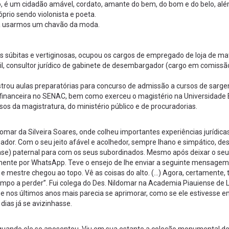
o, é um cidadão amável, cordato, amante do bem, do bom e do belo, al
óprio sendo violonista e poeta.
ra usarmos um chavão da moda.
 súbitas e vertiginosas, ocupou os cargos de empregado de loja de mat
ivil, consultor jurídico de gabinete de desembargador (cargo em comissã
strou aulas preparatórias para concurso de admissão a cursos de sarge
 financeira no SENAC, bem como exerceu o magistério na Universidade 
os da magistratura, do ministério público e de procuradorias.
domar da Silveira Soares, onde colheu importantes experiências jurídica
dor. Com o seu jeito afável e acolhedor, sempre lhano e simpático, de
ase) paternal para com os seus subordinados. Mesmo após deixar o seu
mente por WhatsApp. Teve o ensejo de lhe enviar a seguinte mensagem
 e mestre chegou ao topo. Vê as coisas do alto. (…) Agora, certamente,
mpo a perder”. Fui colega do Des. Nildomar na Academia Piauiense de 
 que nos últimos anos mais parecia se aprimorar, como se ele estivesse 
dias já se avizinhasse.