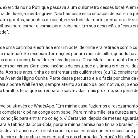
a, exercida no rio Poti, que passava a um quilômetro desses local. Além
ofria de doença mental grave. Não bastasse essa situação de extrema pe
atro garotos, sobrinhos do casal, em virtude da morte prematura de seu
alhava para comer e comia para trabalhar. Em sua descrição, a “casa e
ede”.
da de uma cacimba e esfriada em um pote, de onde era retirada com o c
material). Só recebia informações por um rádio de pilha, quando havi
os quatro anos), tinha de ser levado para a Casa Mater, porquanto fora 
dem ser vistas. Com esse incêndio da casa, que o vitimou em tenra idad
. Aos seis anos, tinha de enfrentar seis quilômetros (ou 12, considera
 na Avenida Higino Cunha. Parte desse percurso ele o fazia por cima da
lela à ponte Wall Ferraz, sempre atento ao ruído da locomotiva, cujo enc
 o barulho, teria que correr para o salva-vidas mais próximo, sob pena d
e revelou através de WhatsApp: “Em minha casa fazíamos o revezamento
a de completar o pé na conga com papel. Para minha mãe, era dureza arr
 condição para entrar no colégio. // Certa vez, depois de meses aguar
para a fábrica da Coca-Cola, porque minha camisa não tinha o brasão”. 
se devia transcrevê-lo nesta crônica, mas entendi que era necessário p
aste com o de muitos representantes das chamadas “geração Nutella” e