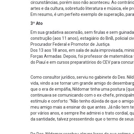
circunstâncias, porém isso não aconteceu. Ao contrári
artes e da cultura, sobretudo literatura e música, ele pr
Em resumo, é um perfeito exemplo de superação, pa
3º Ato
Em sua gradativa ascensão, sem firulas e sem guinadas
construção (aos 11 anos), estagiário do BnB, policial c
Procurador Federal e Promotor de Justiça.
Dos 13 aos 18 anos, em sala de aula improvisada, mini
Forças Armadas. Depois, foi professor de matemática
do Piauí e em cursos preparatórios do CEV para concurs
Como consultor jurídico, serviu no gabinete do Des. Nil
vida, vindo a se tornar um grande amigo do desembarga
que o era de empáfia, Nildomar tinha uma postura (qu
continuava se comunicando com o ex-chefe, principal
estímulo e conforto: “Não tenho dúvida de que o amigo
meu amigo mais a ensinar do que antes. Já não tem te
por vários anos, e sempre lhe admirei o trato cordial,
da santidade, talvez pressentindo que o termo de seus 