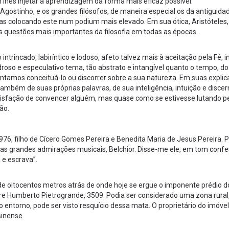
hes injetar a aprendizagem da forma mais eficaz possível.
o Agostinho, e os grandes filósofos, de maneira especial os da antiguida
as colocando este num podium mais elevado. Em sua ótica, Aristóteles,
s questões mais importantes da filosofia em todas as épocas.
intrincado, labiríntico e lodoso, afeto talvez mais à aceitação pela Fé, i
oso e especulativo tema, tão abstrato e intangível quanto o tempo, do
ntamos conceituá-lo ou discorrer sobre a sua natureza. Em suas explic
o também de suas próprias palavras, de sua inteligência, intuição e disce
satisfação de convencer alguém, mas quase como se estivesse lutando p
ão.
76, filho de Cícero Gomes Pereira e Benedita Maria de Jesus Pereira. 
as grandes admirações musicais, Belchior. Disse-me ele, em tom confe
 e escrava”.
a de oitocentos metros atrás de onde hoje se ergue o imponente prédio d
dre Humberto Pietrogrande, 3509. Podia ser considerado uma zona rural,
o entorno, pode ser visto resquício dessa mata. O proprietário do imóve
sinense.