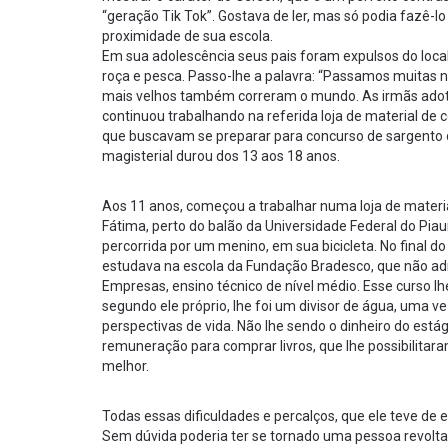
“geração Tik Tok”. Gostava de ler, mas só podia fazê-
proximidade de sua escola.
Em sua adolescência seus pais foram expulsos do local
roça e pesca. Passo-lhe a palavra: “Passamos muitas ne
mais velhos também correram o mundo. As irmãs adotiv
continuou trabalhando na referida loja de material de 
que buscavam se preparar para concurso de sargento 
magisterial durou dos 13 aos 18 anos.
Aos 11 anos, começou a trabalhar numa loja de materi
Fátima, perto do balão da Universidade Federal do Piau
percorrida por um menino, em sua bicicleta. No final 
estudava na escola da Fundação Bradesco, que não ad
Empresas, ensino técnico de nível médio. Esse curso lhe
segundo ele próprio, lhe foi um divisor de água, uma v
perspectivas de vida. Não lhe sendo o dinheiro do estág
remuneração para comprar livros, que lhe possibilitar
melhor.
Todas essas dificuldades e percalços, que ele teve de 
Sem dúvida poderia ter se tornado uma pessoa revoltad