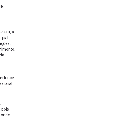
de,
n casu, a
 qual
ações,
rnimento.
ela
Pertence
ssional:
o
 pois
l onde