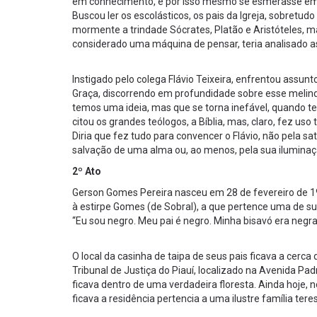
em conhecimento, e por isso mesmo se esmerasse em l
Buscou ler os escolásticos, os pais da Igreja, sobretud
mormente a trindade Sócrates, Platão e Aristóteles, m
considerado uma máquina de pensar, teria analisado a
Instigado pelo colega Flávio Teixeira, enfrentou assunto 
Graça, discorrendo em profundidade sobre esse melindr
temos uma ideia, mas que se torna inefável, quando te
citou os grandes teólogos, a Bíblia, mas, claro, fez us
Diria que fez tudo para convencer o Flávio, não pela 
salvação de uma alma ou, ao menos, pela sua iluminaç
2º Ato
Gerson Gomes Pereira nasceu em 28 de fevereiro de 19
à estirpe Gomes (de Sobral), a que pertence uma de su
“Eu sou negro. Meu pai é negro. Minha bisavó era negra
O local da casinha de taipa de seus pais ficava a cerc
Tribunal de Justiça do Piauí, localizado na Avenida Pa
ficava dentro de uma verdadeira floresta. Ainda hoje, n
ficava a residência pertencia a uma ilustre família tere