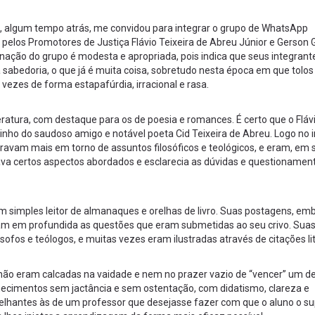
, algum tempo atrás, me convidou para integrar o grupo de WhatsApp
pelos Promotores de Justiça Flávio Teixeira de Abreu Júnior e Gerson
nação do grupo é modesta e apropriada, pois indica que seus integrant
sabedoria, o que já é muita coisa, sobretudo nesta época em que tolos
vezes de forma estapafúrdia, irracional e rasa.
eratura, com destaque para os de poesia e romances. É certo que o Flá
inho do saudoso amigo e notável poeta Cid Teixeira de Abreu. Logo no i
ravam mais em torno de assuntos filosóficos e teológicos, e eram, em 
ava certos aspectos abordados e esclarecia as dúvidas e questionamen
m simples leitor de almanaques e orelhas de livro. Suas postagens, em
avam em profundida as questões que eram submetidas ao seu crivo. Sua
ofos e teólogos, e muitas vezes eram ilustradas através de citações lit
não eram calcadas na vaidade e nem no prazer vazio de “vencer” um d
hecimentos sem jactância e sem ostentação, com didatismo, clareza e
elhantes às de um professor que desejasse fazer com que o aluno o s