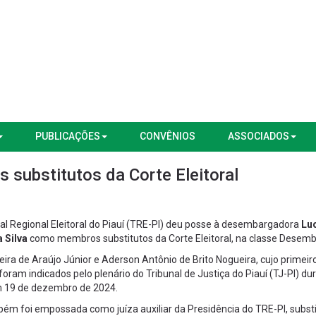
PUBLICAÇÕES
CONVÊNIOS
ASSOCIADOS
substitutos da Corte Eleitoral
nal Regional Eleitoral do Piauí (TRE-PI) deu posse à desembargadora
Luc
 Silva
como membros substitutos da Corte Eleitoral, na classe Desemb
ra de Araújo Júnior e Aderson Antônio de Brito Nogueira, cujo primeiro
 foram indicados pelo plenário do Tribunal de Justiça do Piauí (TJ-PI) du
em 19 de dezembro de 2024.
ém foi empossada como juíza auxiliar da Presidência do TRE-PI, substi