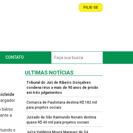
FILIE-SE
CONTATO
ULTIMAS NOTÍCIAS
Tribunal do Júri de Ribeiro Gonçalves
condena réus a mais de 90 anos de prisão
em três julgamentos
icleide
argador.
Comarca de Paulistana destina R$ 182 mil
para projetos sociais
 biênio
rante a
Juizado de São Raimundo Nonato destina
quase R$ 40 mil para projetos sociais
tuindo o
Juíza Valdênia Moura Marques de Sá