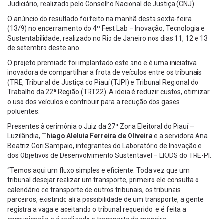
Judiciário, realizado pelo Conselho Nacional de Justiça (CNJ).
O anúncio do resultado foi feito na manhã desta sexta-feira
(13/9) no encerramento do 4º Fest Lab – Inovação, Tecnologia e
Sustentabilidade, realizado no Rio de Janeiro nos dias 11, 12 e 13
de setembro deste ano.
O projeto premiado foi implantado este ano e é uma iniciativa
inovadora de compartilhar a frota de veículos entre os tribunais
(TRE, Tribunal de Justiça do Piauí (TJPI) e Tribunal Regional do
Trabalho da 22ª Região (TRT22). A ideia é reduzir custos, otimizar
o uso dos veículos e contribuir para a redução dos gases
poluentes.
Presentes à cerimônia o Juiz da 27ª Zona Eleitoral do Piauí –
Luzilândia,
Thiago Aleluia Ferreira de Oliveira
e a servidora Ana
Beatriz Gori Sampaio, integrantes do Laboratório de Inovação e
dos Objetivos de Desenvolvimento Sustentável – LIODS do TRE-PI.
“Temos aqui um fluxo simples e eficiente. Toda vez que um
tribunal desejar realizar um transporte, primeiro ele consulta o
calendário de transporte de outros tribunais, os tribunais
parceiros, existindo ali a possibilidade de um transporte, a gente
registra a vaga e aceitando o tribunal requerido, e é feita a
comunicação e é realizado o transporte de maneira