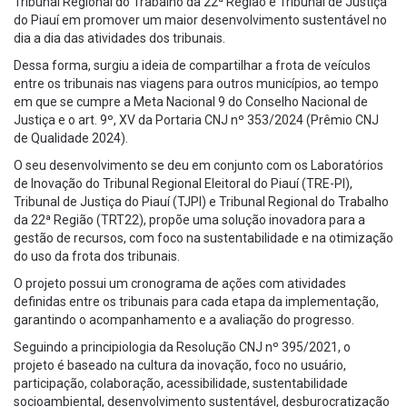
Tribunal Regional do Trabalho da 22ª Região e Tribunal de Justiça
do Piauí em promover um maior desenvolvimento sustentável no
dia a dia das atividades dos tribunais.
Dessa forma, surgiu a ideia de compartilhar a frota de veículos
entre os tribunais nas viagens para outros municípios, ao tempo
em que se cumpre a Meta Nacional 9 do Conselho Nacional de
Justiça e o art. 9º, XV da Portaria CNJ nº 353/2024 (Prêmio CNJ
de Qualidade 2024).
O seu desenvolvimento se deu em conjunto com os Laboratórios
de Inovação do Tribunal Regional Eleitoral do Piauí (TRE-PI),
Tribunal de Justiça do Piauí (TJPI) e Tribunal Regional do Trabalho
da 22ª Região (TRT22), propõe uma solução inovadora para a
gestão de recursos, com foco na sustentabilidade e na otimização
do uso da frota dos tribunais.
O projeto possui um cronograma de ações com atividades
definidas entre os tribunais para cada etapa da implementação,
garantindo o acompanhamento e a avaliação do progresso.
Seguindo a principiologia da Resolução CNJ nº 395/2021, o
projeto é baseado na cultura da inovação, foco no usuário,
participação, colaboração, acessibilidade, sustentabilidade
socioambiental, desenvolvimento sustentável, desburocratização