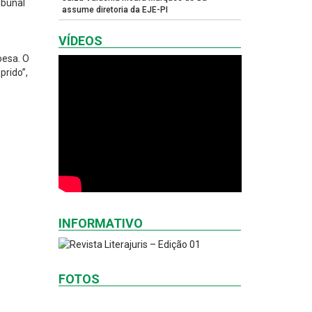
ibunal
assume diretoria da EJE-PI
VÍDEOS
oesa. O
prido”,
INFORMATIVO
FOTOS