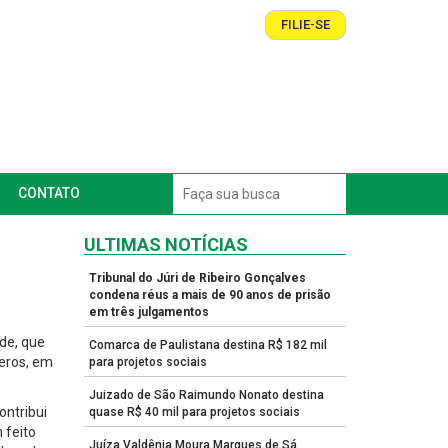
FILIE-SE
CONTATO
ULTIMAS NOTÍCIAS
Tribunal do Júri de Ribeiro Gonçalves
condena réus a mais de 90 anos de prisão
em três julgamentos
ade, que
Comarca de Paulistana destina R$ 182 mil
meros, em
para projetos sociais
Juizado de São Raimundo Nonato destina
ontribui
quase R$ 40 mil para projetos sociais
 feito
Juíza Valdênia Moura Marques de Sá