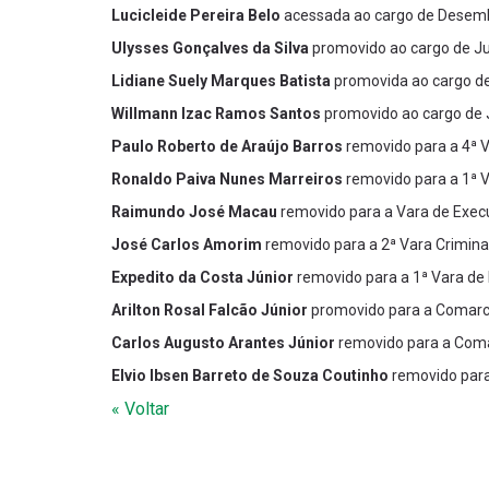
Lucicleide Pereira Belo
acessada ao cargo de Desemb
Ulysses Gonçalves da Silva
promovido ao cargo de Ju
Lidiane Suely Marques Batista
promovida ao cargo de
Willmann Izac Ramos Santos
promovido ao cargo de J
Paulo Roberto de Araújo Barros
removido para a 4ª V
Ronaldo Paiva Nunes Marreiros
removido para a 1ª V
Raimundo José Macau
removido para a Vara de Exec
José Carlos Amorim
removido para a 2ª Vara Crimina
Expedito da Costa Júnior
removido para a 1ª Vara de 
Arilton Rosal Falcão Júnior
promovido para a Comarca
Carlos Augusto Arantes Júnior
removido para a Com
Elvio Ibsen Barreto de Souza Coutinho
removido par
« Voltar