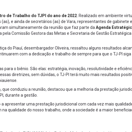
tro de Trabalho do TJPI do ano de 2022
. Realizado em ambiente virtu
 (as), e ainda de secretários (as) de Vara, representantes de gabinete 
iparam simultaneamente da reunião que faz parte da
Agenda Estratégic
da pela Comissão Gestora das Metas e Secretaria de Gestão Estratégica
tiça do Piauí, desembargador Oliveira, ressaltou alguns resultados alc
ontinuarem com a dedicação e trabalho de sempre para que o TJ-PI sig
 para o biênio. São elas: estratégia, inovação, resolutividade e eficiênc
sas diretrizes, sem dúvidas, o TJ-PI terá muito mais resultados positi
piauiense.
o, que conduziu a reunião, destacou que a melhoria da prestação jurisdic
PI, durante a gestão.
do a apresentar uma prestação jurisdicional com cada vez mais qualidad
a qualidade do nosso trabalho, onde a sociedade é a maior beneficia