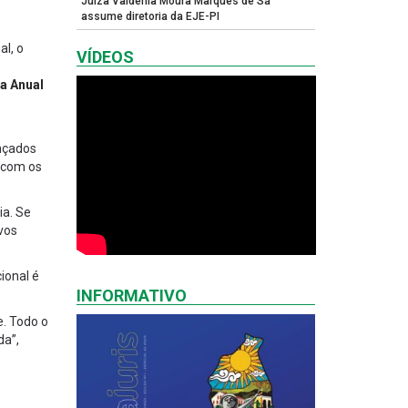
Juíza Valdênia Moura Marques de Sá
assume diretoria da EJE-PI
al, o
VÍDEOS
e
a Anual
ançados
a com os
ia. Se
vos
ional é
INFORMATIVO
e. Todo o
da”,