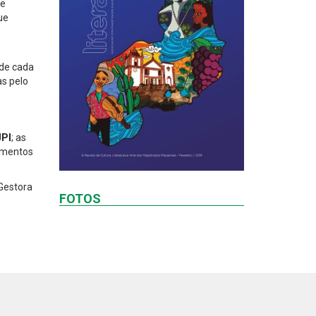
de
ue
 de cada
as pelo
JPI
; as
gamentos
Gestora
FOTOS