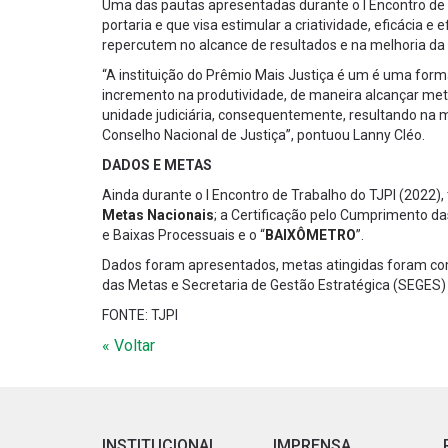
Uma das pautas apresentadas durante o I Encontro de 
portaria e que visa estimular a criatividade, eficácia e 
repercutem no alcance de resultados e na melhoria da q
“A instituição do Prêmio Mais Justiça é um é uma form
incremento na produtividade, de maneira alcançar meta
unidade judiciária, consequentemente, resultando na m
Conselho Nacional de Justiça”, pontuou Lanny Cléo.
DADOS E METAS
Ainda durante o I Encontro de Trabalho do TJPI (2022
Metas Nacionais
; a Certificação pelo Cumprimento 
e Baixas Processuais e o “
BAIXÔMETRO
”.
Dados foram apresentados, metas atingidas foram co
das Metas e Secretaria de Gestão Estratégica (SEGES) 
FONTE: TJPI
« Voltar
INSTITUCIONAL
IMPRENSA