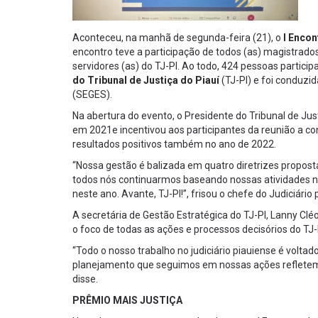
Aconteceu, na manhã de segunda-feira (21), o
I Encon
encontro teve a participação de todos (as) magistrados
servidores (as) do TJ-PI. Ao todo, 424 pessoas partic
do Tribunal de Justiça do Piauí
(TJ-PI) e foi conduzi
(SEGES).
Na abertura do evento, o Presidente do Tribunal de Jus
em 2021e incentivou aos participantes da reunião a c
resultados positivos também no ano de 2022.
“Nossa gestão é balizada em quatro diretrizes propostas
todos nós continuarmos baseando nossas atividades nes
neste ano. Avante, TJ-PI!”, frisou o chefe do Judiciário 
A secretária de Gestão Estratégica do TJ-PI, Lanny Clé
o foco de todas as ações e processos decisórios do TJ-
“Todo o nosso trabalho no judiciário piauiense é volta
planejamento que seguimos em nossas ações refletem n
disse.
PRÊMIO MAIS JUSTIÇA