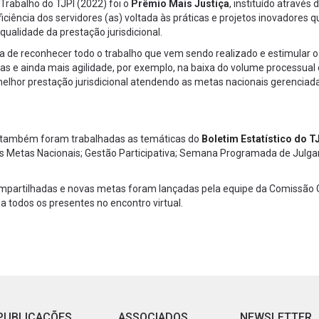
Trabalho do TJPI (2022) foi o
Prêmio Mais Justiça
, instituído através 
eficiência dos servidores (as) voltada às práticas e projetos inovadores q
ualidade da prestação jurisdicional.
a de reconhecer todo o trabalho que vem sendo realizado e estimular o
s e ainda mais agilidade, por exemplo, na baixa do volume processual
elhor prestação jurisdicional atendendo as metas nacionais gerenciad
), também foram trabalhadas as temáticas do
Boletim Estatístico do T
das Metas Nacionais; Gestão Participativa; Semana Programada de Jul
mpartilhadas e novas metas foram lançadas pela equipe da Comissão 
a todos os presentes no encontro virtual.
PUBLICAÇÕES
ASSOCIADOS
NEWSLETTER