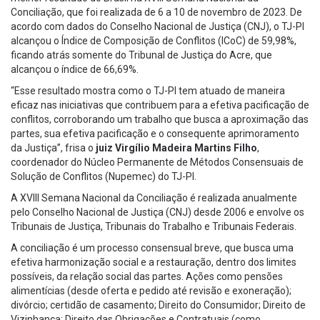
Conciliação, que foi realizada de 6 a 10 de novembro de 2023. De
acordo com dados do Conselho Nacional de Justiça (CNJ), o TJ-PI
alcançou o Índice de Composição de Conflitos (ICoC) de 59,98%,
ficando atrás somente do Tribunal de Justiça do Acre, que
alcançou o índice de 66,69%.
“Esse resultado mostra como o TJ-PI tem atuado de maneira
eficaz nas iniciativas que contribuem para a efetiva pacificação de
conflitos, corroborando um trabalho que busca a aproximação das
partes, sua efetiva pacificação e o consequente aprimoramento
da Justiça”, frisa o
juiz Virgílio Madeira Martins Filho
,
coordenador do Núcleo Permanente de Métodos Consensuais de
Solução de Conflitos (Nupemec) do TJ-PI.
A XVIII Semana Nacional da Conciliação é realizada anualmente
pelo Conselho Nacional de Justiça (CNJ) desde 2006 e envolve os
Tribunais de Justiça, Tribunais do Trabalho e Tribunais Federais.
A conciliação é um processo consensual breve, que busca uma
efetiva harmonização social e a restauração, dentro dos limites
possíveis, da relação social das partes. Ações como pensões
alimentícias (desde oferta e pedido até revisão e exoneração);
divórcio; certidão de casamento; Direito do Consumidor; Direito de
Vizinhança; Direito das Obrigações e Contratuais (como