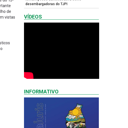
e do TJ-
desembargadoras do TJPI
rtante
alho de
VÍDEOS
om vistas
sticos
do
INFORMATIVO