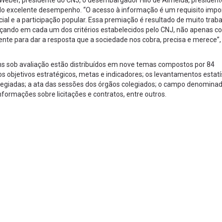
eber, presidente do CNJ, o desembargador Hilo de Almeida, president
pelo excelente desempenho. “O acesso à informação é um requisito impo
ial e a participação popular. Essa premiação é resultado de muito trab
çando em cada um dos critérios estabelecidos pelo CNJ, não apenas c
nte para dar a resposta que a sociedade nos cobra, precisa e merece”,
ens sob avaliação estão distribuídos em nove temas compostos por 84
s objetivos estratégicos, metas e indicadores; os levantamentos estatí
olegiadas; a ata das sessões dos órgãos colegiados; o campo denomina
informações sobre licitações e contratos, entre outros.