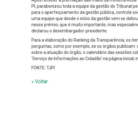
Após receber a premiação das mãos da ministra Rosa W
PI, parabenizou toda a equipe da gestão do Tribunal 
para o aperfeiçoamento da gestão pública, controle soc
uma equipe que desde o início da gestão vem se debru
nesse prêmio, que é muito importante, mas especialme
declarou o desembargador-presidente.
Para a elaboração do Ranking da Transparência, os it
perguntas, como por exemplo, se os órgãos publicam: o
sobre a atuação do órgão; o calendário das sessões c
‘Serviço de Informações ao Cidadão’ na página inicial; 
FONTE: TJPI
« Voltar