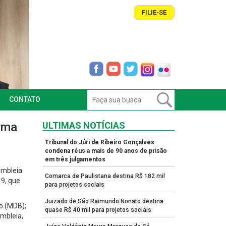
FILIE-SE
CONTATO
rma
ULTIMAS NOTÍCIAS
Tribunal do Júri de Ribeiro Gonçalves
condena réus a mais de 90 anos de prisão
em três julgamentos
embleia
Comarca de Paulistana destina R$ 182 mil
19, que
para projetos sociais
Juizado de São Raimundo Nonato destina
o (MDB);
quase R$ 40 mil para projetos sociais
embleia,