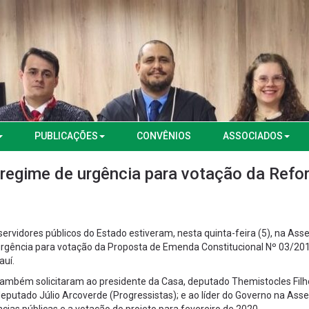
PUBLICAÇÕES
CONVÊNIOS
ASSOCIADOS
 regime de urgência para votação da Refo
ervidores públicos do Estado estiveram, nesta quinta-feira (5), na Ass
 urgência para votação da Proposta de Emenda Constitucional Nº 03/20
auí.
 também solicitaram ao presidente da Casa, deputado Themistocles Filh
deputado Júlio Arcoverde (Progressistas); e ao líder do Governo na Ass
ias públicas e a votação do projeto para fevereiro de 2020.