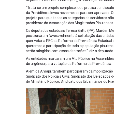
“Trata-se um projeto complexo, que precisa ser discut
da Previdência levou nove meses para ser aprovado. Q
projeto para que todas as categorias de servidores n
presidente da Associação dos Magistrados Piauienses
Os deputados estaduais Teresa Britto (PV), Marden M
posicionaram favoravelmente à solicitação das entid
quer votar a PEC da Reforma da Previdência Estadual 
queremos a participação de toda a população piauiens
serão atingidas com essas alterações”, diz a deputada 
As entidades marcaram um Ato Público na Assembleia Le
de urgência para votação da Reforma da Previdência.
Além da Amapi, também participaram da mobilização de
Sindicato dos Policiais Civis; Sindicato dos Delegados 
do Ministério Público; Sindicato dos Urbanitários do Pia