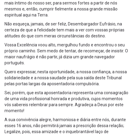
mais íntimo do nosso ser, para sermos fortes a partir de nós
mesmos e, então, cumprir fielmente a nossa grande missão
espiritual aqui na Terra.
Não esqueça, jamais, de ser feliz, Desembargador Eufrásio, na
certeza de que a felicidade tem mais a ver com vossas próprias
atitudes do que com meras circunstâncias do destino.
Vossa Excelência voou alto, mergulhou fundo e encontrou o seu
próprio caminho. Sem medo de tentar, de recomeçar, de insistir. O
maior naufrágio é não partir, já dizia um grande navegador
português.
Quero expressar, nesta oportunidade, a nossa confiança, a nossa
solidariedade e a nossa saudade pela sua saída deste Tribunal
pelas portas largas da aposentadoria compulsória.
Sei, porém, que esta aposentadoria representa uma consagração
de uma vida profissional honrada e produtiva, cujos momentos
vós sabereis relembrar para sempre. Agradeça a Deus por este
momento!
A sua convivência alegre, harmoniosa e diária entre nós, durante
esses 16 anos, não permitirá jamais a prescrição dessa relação;
Legalize, pois, essa amizade e o inquebrantável laço de