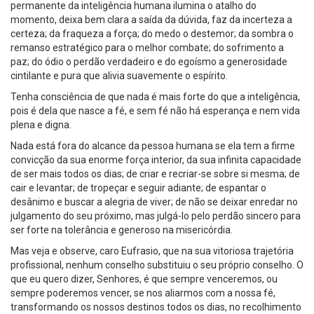
permanente da inteligência humana ilumina o atalho do
momento, deixa bem clara a saída da dúvida, faz da incerteza a
certeza; da fraqueza a força; do medo o destemor; da sombra o
remanso estratégico para o melhor combate; do sofrimento a
paz; do ódio o perdão verdadeiro e do egoísmo a generosidade
cintilante e pura que alivia suavemente o espírito.
Tenha consciência de que nada é mais forte do que a inteligência,
pois é dela que nasce a fé, e sem fé não há esperança e nem vida
plena e digna.
Nada está fora do alcance da pessoa humana se ela tem a firme
convicção da sua enorme força interior, da sua infinita capacidade
de ser mais todos os dias; de criar e recriar-se sobre si mesma; de
cair e levantar; de tropeçar e seguir adiante; de espantar o
desânimo e buscar a alegria de viver; de não se deixar enredar no
julgamento do seu próximo, mas julgá-lo pelo perdão sincero para
ser forte na tolerância e generoso na misericórdia.
Mas veja e observe, caro Eufrasio, que na sua vitoriosa trajetória
profissional, nenhum conselho substituiu o seu próprio conselho. O
que eu quero dizer, Senhores, é que sempre venceremos, ou
sempre poderemos vencer, se nos aliarmos com a nossa fé,
transformando os nossos destinos todos os dias, no recolhimento