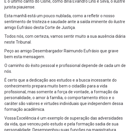
É o último canto do Cisne, como diria Evandro Lins e Silva, o ilustre
jurista piauiense.
Esta manhã está um pouco nublada, como a refletir o nosso
sentimento de tristeza e saudade ante a saída iminente do ilustre
amigo Eufrásio desta Corte de Justiça.
Todos nós, com certeza, vamos sentir muito a sua ausência diária
neste Tribunal.
Peço ao amigo Desembargador Raimundo Eufrásio que grave
bem esta mensagem.
O caminho do êxito pessoal e profissional depende de cada um de
nós.
É certo que a dedicação aos estudos e a busca incessante do
conhecimento prepara muito bem o cidadão para a vida
profissional, mas somente a força de vontade, a formação da
personalidade, o amor à família, o comportamento ético e o
caráter são valores e virtudes individuais que independem dessa
formação acadêmica.
Vossa Excelência é um exemplo de superação das adversidades
da vida, que venceu pelo estudo e pela formação sadia de sua
personalidade. Desempenhou suas funções na magistratura