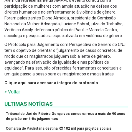
Além da representante da AMAPI, o evento contou com a
participação de mulheres com ampla atuação na defesa dos
direitos humanos e no enfrentamento à violência de gênero.
Foram palestrantes Dione Almeida, presidente da Comissão
Nacional da Mulher Advogada; Luciane Sobral, juíza do Trabalho;
Verônica Acioly, defensora pública do Piauí; e Marcela Castro,
socióloga e pesquisadora especializada em violência de gênero.
O Protocolo para Julgamento com Perspectiva de Gênero do CNJ
tem o objetivo de orientar o “julgamento de casos concretos, de
modo que os magistrados julguem sob a lente de gênero,
avançando na efetivação da igualdade e nas políticas de
equidade”. Para isso, são oferecidas ferramentas conceituais e
um guia passo a passo para os magistrados e magistradas.
Clique aqui para acessar a íntegra do protocolo.
« Voltar
ULTIMAS NOTÍCIAS
Tribunal do Júri de Ribeiro Gonçalves condena réus a mais de 90 anos
de prisão em três julgamentos
Comarca de Paulistana destina R$ 182 mil para projetos sociais