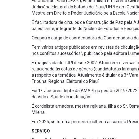
Estadual do Piauí (UESPI); Especialista em Direito Civil e
Judiciária Eleitoral do Estado do Piauí/UFPI e em Gest
Mestra em Direito e Poder Judiciário pela Escola Nac
É facilitadora de círculos de Construção de Paz pela
palestrante, integrante do Núcleo de Estudos e Pesqui
Ocupou o cargo de coordenadora da Coordenadoria da 
Tem vários artigos publicados em revistas de circulaçã
nos conflitos sucessórios”, publicado pela editora Lum
É magistrada do TJPI desde 2002. Atuou em diversas c
relacionada às cotas de gênero (candidaturas laranjas)
a respeito da temática. Atualmente é titular da 3ª Var
Tribunal Regional Eleitoral do Piauí.
Foi 1ª vice-presidente da AMAPI na gestão 2019/2022 
de Vida e Saúde da instituição.
É cordelista amadora, mestra reikiana, filha do Sr. Os
Milena.
Em 2025, se torna a primeira mulher a assumir a Pres
SERVIÇO