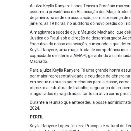
A juíza Keylla Ranyere Lopes Teixeira Procópio marcou
assumir a presidência da Associação dos Magistrados 
de janeiro, na sede da associação, com a presença de 
janeiro, às 19 horas, no auditório do novo prédio do Trib
A magistrada sucede o juiz Maurício Machado, que deixa
Justiça do Piauí, sob a direção do desembargador Ade
Executiva da nossa associação, cumprindo o que determ
Keylla Ranyere, uma magistrada de competência indis
capacidade de liderar a AMAPI, garantindo a continuidad
Machado.
Para a juíza Keylla Ranyere, “é uma grande honra as
por maior representatividade e equidade de gênero na 
em seguir na busca por melhorias para a classe, como 
otimizar a estrutura de trabalho, segurança do ambien
magistrados e magistradas, tanto da ativa como para o
Durante a reunião que antecedeu a posse administrati
2024.
PERFIL
Keylla Ranyere Lopes Teixeira Procópio é natural de Te