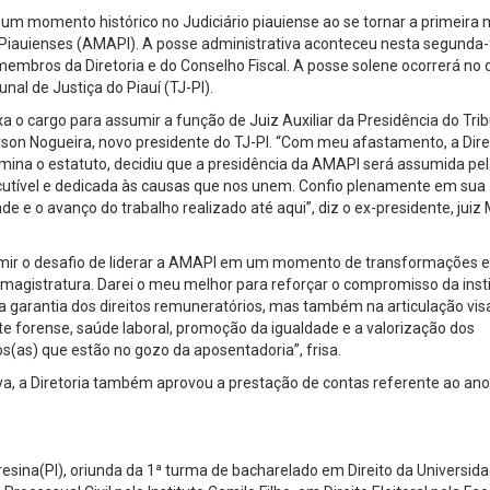
 um momento histórico no Judiciário piauiense ao se tornar a primeira 
Piauienses (AMAPI). A posse administrativa aconteceu nesta segunda-f
membros da Diretoria e do Conselho Fiscal. A posse solene ocorrerá no 
unal de Justiça do Piauí (TJ-PI).
 o cargo para assumir a função de Juiz Auxiliar da Presidência do Tri
rson Nogueira, novo presidente do TJ-PI. “Com meu afastamento, a Dire
ina o estatuto, decidiu que a presidência da AMAPI será assumida pel
cutível e dedicada às causas que nos unem. Confio plenamente em sua
e e o avanço do trabalho realizado até aqui”, diz o ex-presidente, juiz 
sumir o desafio de liderar a AMAPI em um momento de transformações 
magistratura. Darei o meu melhor para reforçar o compromisso da inst
a garantia dos direitos remuneratórios, mas também na articulação vi
te forense, saúde laboral, promoção da igualdade e a valorização dos
s(as) que estão no gozo da aposentadoria”, frisa.
va, a Diretoria também aprovou a prestação de contas referente ao ano
resina(PI), oriunda da 1ª turma de bacharelado em Direito da Universid