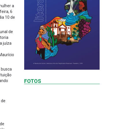
mulher a
eira, 6
dia 10 de
bunal de
toria
a juíza
Maurício
e busca
ituição
FOTOS
sando
 de
ade