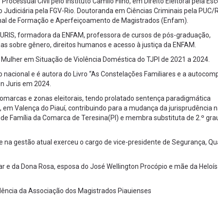
 Processual Civil pelo Instituto Camilo Filho, em Direito Eleitoral pela Esc
ão Judiciária pela FGV-Rio. Doutoranda em Ciências Criminais pela PUC/
ional de Formação e Aperfeiçoamento de Magistrados (Enfam).
 AJURIS, formadora da ENFAM, professora de cursos de pós-graduação,
sas sobre gênero, direitos humanos e acesso à justiça da ENFAM.
Mulher em Situação de Violência Doméstica do TJPI de 2021 a 2024.
o nacional e é autora do Livro “As Constelações Familiares e a autocom
en Juris em 2024.
omarcas e zonas eleitorais, tendo prolatado sentença paradigmática
, em Valença do Piauí, contribuindo para a mudança da jurisprudência n
a de Família da Comarca de Teresina(PI) e membra substituta de 2.º gra
e na gestão atual exerceu o cargo de vice-presidente de Segurança, Qu
mar e da Dona Rosa, esposa do José Wellington Procópio e mãe da Heloís
idência da Associação dos Magistrados Piauienses