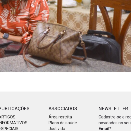
PUBLICAÇÕES
ASSOCIADOS
NEWSLETTER
ARTIGOS
Área restrita
Cadastre-se e re
INFORMATIVOS
Plano de saúde
novidades no seu
ESPECIAIS
Just vida
Email*