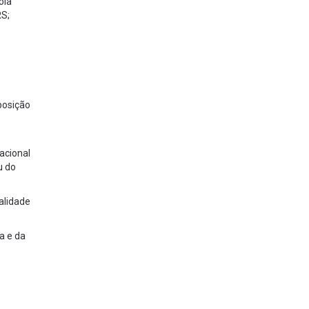
ola
RS;
posição
acional
u do
alidade
a e da