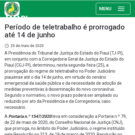
MENU
AMAPI
Período de teletrabalho é prorrogado
até 14 de junho
25 de maio de 2020
A Presidência do Tribunal de Justiça do Estado do Piauí (TJ-PI),
em conjunto com a Corregedoria Geral da Justiça do Estado do
Piauí (CGJ-PI), determinou, nesta segunda-feira (25), a
prorrogação do regime de teletrabalho no Poder Judiciário
piauiense até o dia 14 de junho, em virtude do cenário
emergencial da saúde pública e da necessidade de adoção de
medidas preventivas à disseminação do novo coronavírus.
Segundo o normativo, o novo prazo poderá ser ampliado ou
reduzido por ato da Presidência e da Corregedoria, caso
necessário.
A
Portaria n.º 1547/2020
leva em consideração a Portaria n.º 79,
de 22 de maio de 2020, do Conselho Nacional de Justiça (CNJ),
que prorroga, no âmbito do Poder Judiciário, o regime instituído
pela Resolução no 313, de 19 de março de 2020, Resolução no