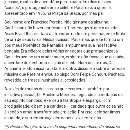
jocosos, muitos do anedotário parnaibano. Em dois desses
“causos”, o protagonista era o célebre Pacamão, a quem fui
apresentado em 1975, na Praça da Graça, por meu pai.
Seu nome era Francisco Pereira. Não gostava da alcunha.
Confessou não haver apreciado a “homenagem” que o escritor
Assis Brasil lhe prestara ao transformá-lo em personagem e título
de um de seus livros. Nessa ocasião, Pacamão, que se tornou um
dos meus PoeMitos da Parnaíba, empunhava sua indefectível
bengala. Era célebre pelas várias anedotas que protagonizava.
Considerava-se um orador sacro, embora não fosse, que eu saiba,
sacerdote de nenhuma religião ou seita. Num dos textos, Dr.
Anchieta relatou essa faceta; em outro, discorreu sobre a famosa
missiva que Pereira enviou ao bispo Dom Felipe Conduru Pacheco,
revestida de frases inusitadas e jocosidades.
Através de muitos dos cargos que exerceu e também por
iniciativa pessoal, Dr. Anchieta Mendes, seguindo a orientação de
seu espírito bondoso, exerceu a filantropia e espargiu, com
prodigalidade, o bem e a caridade — caridade que outra coisa não
é senão o amor transformado em ação. Por isso, dele sentimos
saudade, e sua lembrança permanece viva entre nós.
(*) Reconstituição, através do esquema mnemônico, do discurso