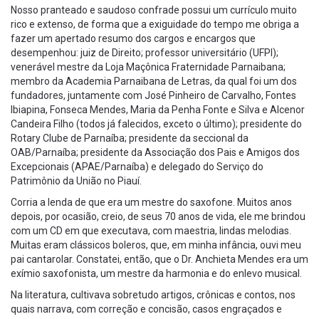
Nosso pranteado e saudoso confrade possui um currículo muito
rico e extenso, de forma que a exiguidade do tempo me obriga a
fazer um apertado resumo dos cargos e encargos que
desempenhou: juiz de Direito; professor universitário (UFPI);
venerável mestre da Loja Maçônica Fraternidade Parnaibana;
membro da Academia Parnaibana de Letras, da qual foi um dos
fundadores, juntamente com José Pinheiro de Carvalho, Fontes
Ibiapina, Fonseca Mendes, Maria da Penha Fonte e Silva e Alcenor
Candeira Filho (todos já falecidos, exceto o último); presidente do
Rotary Clube de Parnaíba; presidente da seccional da
OAB/Parnaíba; presidente da Associação dos Pais e Amigos dos
Excepcionais (APAE/Parnaíba) e delegado do Serviço do
Patrimônio da União no Piauí.
Corria a lenda de que era um mestre do saxofone. Muitos anos
depois, por ocasião, creio, de seus 70 anos de vida, ele me brindou
com um CD em que executava, com maestria, lindas melodias.
Muitas eram clássicos boleros, que, em minha infância, ouvi meu
pai cantarolar. Constatei, então, que o Dr. Anchieta Mendes era um
exímio saxofonista, um mestre da harmonia e do enlevo musical.
Na literatura, cultivava sobretudo artigos, crônicas e contos, nos
quais narrava, com correção e concisão, casos engraçados e