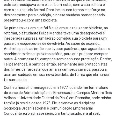
este se preocupava com o seu bem-estar, com a sua cultura e
com o seu estudo formal. Para lhe poupar tempo e esforço no
deslocamento para o colégio, o nosso saudoso homenageado
presenteou-o com uma bicicleta.
Na primeira vez em que foi à aula em sua reluzente bicicleta, ao
retornar, o estudante Felipe Mendes teve uma desagradável e
inesperada surpresa: um ladrão convidou sua bicicleta para um
passeio e esqueceu-se de devolvê-la. Ao saber do ocorrido,
Anchieta pediu ao irmão que tivesse paciência, que aguardasse o
recebimento de seu próximo salário, para que pudesse comprar
outra. A promessa foi cumprida sem nenhuma protelação. Porém,
Felipe Mendes, a partir de então, semelhante aos protagonistas
dos filmes de faroeste, que amarravam seus cavalos, passou a
usar um cadeado em sua nova bicicleta, de forma que ela nunca
foi surrupiada.
Conheci nosso homenageado em 1977, quando me tornei aluno
do curso de Administração de Empresas, no Campus Ministro Reis
Velloso – Universidade Federal do Piauí, em Parnaíba, onde minha
família já residia desde 1975. Ele lecionava as disciplinas
Sociologia Organizacional e Comunicação Empresarial.
Conquanto eu o achasse sério, um tanto sisudo, era afável,