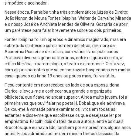
simpático e acolhedor.
Nessa época, Parnaíba tinha três emblemáticos juízes de Direito:
João Nonon de Moura Fontes Ibiapina, Walter de Carvalho Miranda
e o nosso José de Anchieta Mendes de Oliveira. Gostaria de abrir
um parêntese para falar brevemente sobre os dois primeiros.
Fontes Ibiapina foi um operoso e dinâmico magistrado, mas era
sobretudo conhecido como homem de letras, membro da
Academia Piauiense de Letras, com vários livros publicados.
Praticava diversos gêneros literários, entre os quais o conto, a
crítica literária, a paremiologia, o teatro e o romance. Certa vez,
com alguns parentes que se encontravam hospedados em minha
casa, quando eu tinha 19 anos ou pouco mais, fui visitá-lo.
Ficou contente em nos receber, ao lado de sua esposa, dona
Clarice, e levou-me a conhecer sua grande e organizada
biblioteca, que ficava no andar superior. Ainda muito jovem, foi a
primeira vez que ouvi falar no poeta H. Dobal, que ele admirava.
Deixou-me à vontade para examinar os livros em todas as
estantes e disse-me que escolhesse os que desejasse ler por
empréstimo. Escolhi dois ou três de sua autoria, entre os quais
Brocotós, que eu havia lido, também por empréstimo, alguns anos
antes. Ficou admirado por eu, em meio a tantos clássicos da