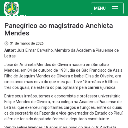
MENU
AMAPI
Panegírico ao magistrado Anchieta
Mendes
31 de março de 2026
Autor:
Juiz Elmar Carvalho, Membro da Academia Piauiense de
Letras
José de Anchieta Mendes de Oliveira nasceu em Simplício
Mendes, em 04 de outubro de 1931, dia de São Francisco de Assis.
Filho de Joaquim Mendes de Oliveira e Isabel Elisa de Oliveira, era
cinco anos mais novo do que meu pai. Teve 15 irmãos e 6 filhos,
três dos quais, na esteira do pai, optaram pela carreira jurídica.
Entre seus irmãos, temos o economista e professor universitário
Felipe Mendes de Oliveira, meu colega na Academia Piauiense de
Letras, que exerceu importantes cargos e funções, entre os quais
os de secretário da Fazenda e vice-governador do Estado do Piauí,
além de ter sido deputado federal e deputado constituinte.
Sendo Felipe Mendes 18 anos mais novo do que o Dr. Anchieta,