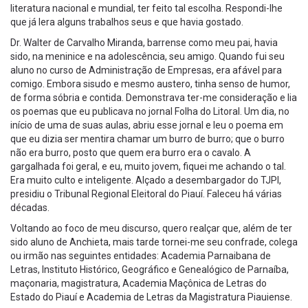
literatura nacional e mundial, ter feito tal escolha. Respondi-lhe
que já lera alguns trabalhos seus e que havia gostado.
Dr. Walter de Carvalho Miranda, barrense como meu pai, havia
sido, na meninice e na adolescência, seu amigo. Quando fui seu
aluno no curso de Administração de Empresas, era afável para
comigo. Embora sisudo e mesmo austero, tinha senso de humor,
de forma sóbria e contida. Demonstrava ter-me consideração e lia
os poemas que eu publicava no jornal Folha do Litoral. Um dia, no
início de uma de suas aulas, abriu esse jornal e leu o poema em
que eu dizia ser mentira chamar um burro de burro; que o burro
não era burro, posto que quem era burro era o cavalo. A
gargalhada foi geral, e eu, muito jovem, fiquei me achando o tal.
Era muito culto e inteligente. Alçado a desembargador do TJPI,
presidiu o Tribunal Regional Eleitoral do Piauí. Faleceu há várias
décadas.
Voltando ao foco de meu discurso, quero realçar que, além de ter
sido aluno de Anchieta, mais tarde tornei-me seu confrade, colega
ou irmão nas seguintes entidades: Academia Parnaibana de
Letras, Instituto Histórico, Geográfico e Genealógico de Parnaíba,
maçonaria, magistratura, Academia Maçônica de Letras do
Estado do Piauí e Academia de Letras da Magistratura Piauiense.