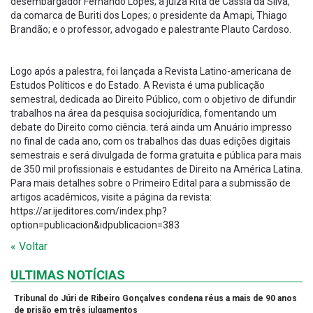
desembargador Fernando Lopes; a juíza Rita de Cássia da Silva,
da comarca de Buriti dos Lopes; o presidente da Amapi, Thiago
Brandão; e o professor, advogado e palestrante Plauto Cardoso.
Logo após a palestra, foi lançada a Revista Latino-americana de
Estudos Políticos e do Estado. A Revista é uma publicação
semestral, dedicada ao Direito Público, com o objetivo de difundir
trabalhos na área da pesquisa sociojurídica, fomentando um
debate do Direito como ciência. terá ainda um Anuário impresso
no final de cada ano, com os trabalhos das duas edições digitais
semestrais e será divulgada de forma gratuita e pública para mais
de 350 mil profissionais e estudantes de Direito na América Latina.
Para mais detalhes sobre o Primeiro Edital para a submissão de
artigos acadêmicos, visite a página da revista:
https://ar.ijeditores.com/index.php?
option=publicacion&idpublicacion=383
« Voltar
ULTIMAS NOTÍCIAS
Tribunal do Júri de Ribeiro Gonçalves condena réus a mais de 90 anos
de prisão em três julgamentos