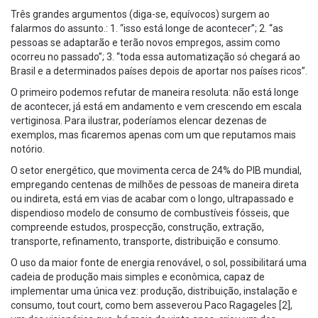
Três grandes argumentos (diga-se, equívocos) surgem ao
falarmos do assunto.: 1. “isso está longe de acontecer”; 2. “as
pessoas se adaptarão e terão novos empregos, assim como
ocorreu no passado”; 3. “toda essa automatização só chegará ao
Brasil e a determinados países depois de aportar nos países ricos”.
O primeiro podemos refutar de maneira resoluta: não está longe
de acontecer, já está em andamento e vem crescendo em escala
vertiginosa. Para ilustrar, poderíamos elencar dezenas de
exemplos, mas ficaremos apenas com um que reputamos mais
notório.
O setor energético, que movimenta cerca de 24% do PIB mundial,
empregando centenas de milhões de pessoas de maneira direta
ou indireta, está em vias de acabar com o longo, ultrapassado e
dispendioso modelo de consumo de combustíveis fósseis, que
compreende estudos, prospecção, construção, extração,
transporte, refinamento, transporte, distribuição e consumo.
O uso da maior fonte de energia renovável, o sol, possibilitará uma
cadeia de produção mais simples e econômica, capaz de
implementar uma única vez: produção, distribuição, instalação e
consumo, tout court, como bem asseverou Paco Ragageles [2],