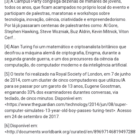
[3] A Campus Party congrega dezenas de milhares de jovens,
todos os anos, que ficam acampados no próprio local do evento e
participam de palestras, maratonas e workshops sobre
tecnologia, inovação, ciência, criatividade e empreendedorismo.
Por lá já passaram centenas de palestrantes como: Al Gore,
Stephen Hawking, Steve Wozniak, Buz Aldrin, Kevin Mitnick, Viton
Cerf…
[4] Alan Turing foi um matemático e criptoanalista britânico que
decifrou a máquina alemã de criptografia, Enigma, durante a
segunda grande guerra, e um dos precursores da ciência da
computação, do computador moderno e da inteligência artificial.
[5] O teste foi realizado na Royal Society of London, em 7 de junho
de 2014, com um cluster de cinco computadores que utilizou IA
para se passar por um garoto de 13 anos, Eugene Goostman,
enganando 33% dos examinadores durantes conversas, via
teclado, de cinco minutos. Disponível em:
<https://www.theguardian.com/technology/2014/jun/08/super-
computer-simulates-13-year-old-boy-passes-turing-test>. Acesso
em 24 de setembro de 2017.
[6] Disponível em:
<http://documents.worldbank.org/curated/en/89697146819497288