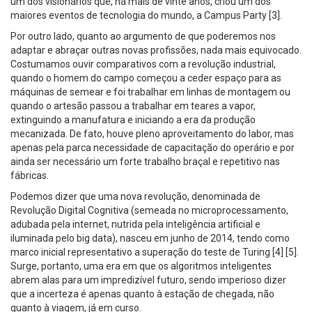
um dos visionários que, há mais de vinte anos, criou um dos
maiores eventos de tecnologia do mundo, a Campus Party [3].
Por outro lado, quanto ao argumento de que poderemos nos
adaptar e abraçar outras novas profissões, nada mais equivocado.
Costumamos ouvir comparativos com a revolução industrial,
quando o homem do campo começou a ceder espaço para as
máquinas de semear e foi trabalhar em linhas de montagem ou
quando o artesão passou a trabalhar em teares a vapor,
extinguindo a manufatura e iniciando a era da produção
mecanizada. De fato, houve pleno aproveitamento do labor, mas
apenas pela parca necessidade de capacitação do operário e por
ainda ser necessário um forte trabalho braçal e repetitivo nas
fábricas.
Podemos dizer que uma nova revolução, denominada de
Revolução Digital Cognitiva (semeada no microprocessamento,
adubada pela internet, nutrida pela inteligência artificial e
iluminada pelo big data), nasceu em junho de 2014, tendo como
marco inicial representativo a superação do teste de Turing [4] [5].
Surge, portanto, uma era em que os algoritmos inteligentes
abrem alas para um impredizível futuro, sendo imperioso dizer
que a incerteza é apenas quanto à estação de chegada, não
quanto à viagem, já em curso.