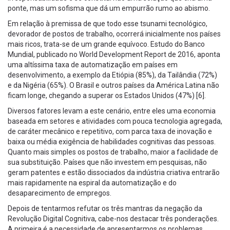
ponte, mas um sofisma que dá um empurrão rumo ao abismo.
Em relação à premissa de que todo esse tsunami tecnológico,
devorador de postos de trabalho, ocorrerá inicialmente nos países
mais ricos, trata-se de um grande equívoco. Estudo do Banco
Mundial, publicado no World Development Report de 2016, aponta
uma altíssima taxa de automatização em países em
desenvolvimento, a exemplo da Etiópia (85%), da Tailândia (72%)
e da Nigéria (65%). O Brasil e outros países da América Latina não
ficam longe, chegando a superar os Estados Unidos (47%) [6].
Diversos fatores levam a este cenário, entre eles uma economia
baseada em setores e atividades com pouca tecnologia agregada,
de caráter mecânico e repetitivo, com parca taxa de inovação e
baixa ou média exigência de habilidades cognitivas das pessoas.
Quanto mais simples os postos de trabalho, maior a facilidade de
sua substituição. Países que não investem em pesquisas, não
geram patentes e estão dissociados da indústria criativa entrarão
mais rapidamente na espiral da automatização e do
desaparecimento de empregos.
Depois de tentarmos refutar os três mantras da negação da
Revolução Digital Cognitiva, cabe-nos destacar três ponderações.
A primeira é a necessidade de apresentarmos os problemas,