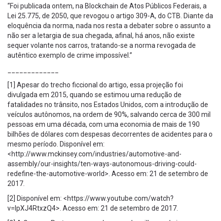
“Foi publicada ontem, na Blockchain de Atos Públicos Federais, a
Lei 25.775, de 2050, que revogou o artigo 309-A, do CTB. Diante da
eloquência da norma, nada nos resta a debater sobre o assunto a
não ser a letargia de sua chegada, afinal, há anos, não existe
sequer volante nos carros, tratando-se a norma revogada de
autêntico exemplo de crime impossível.”
_____________
[1] Apesar do trecho ficcional do artigo, essa projeção foi
divulgada em 2015, quando se estimou uma redução de
fatalidades no trânsito, nos Estados Unidos, com a introdução de
veículos autônomos, na ordem de 90%, salvando cerca de 300 mil
pessoas em uma década, com uma economia de mais de 190
bilhões de dólares com despesas decorrentes de acidentes para o
mesmo período. Disponível em:
<http://www.mckinsey.com/industries/automotive-and-
assembly/our-insights/ten-ways-autonomous-driving-could-
redefine-the-automotive-world>. Acesso em: 21 de setembro de
2017.
[2] Disponível em: <https://www.youtube.com/watch?
v=lpXJ4RtxzQ4>. Acesso em: 21 de setembro de 2017.