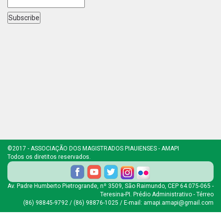
©2017 - ASSOCIAÇÃO DOS MAGISTRADOS PIAUIENSES - AMAPI
Todos os diretitos reservados.
Av. Padre Humberto Pietrogrande, nº 3509, São Raimundo, CEP 64.075-065 -
Teresina-PI. Prédio Administrativo - Térreo
(86) 98845-9792 / (86) 98876-1025 / E-mail: amapi.amapi@gmail.com