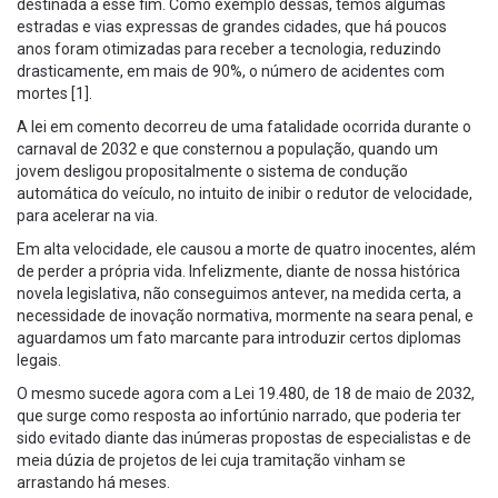
destinada a esse fim. Como exemplo dessas, temos algumas
estradas e vias expressas de grandes cidades, que há poucos
anos foram otimizadas para receber a tecnologia, reduzindo
drasticamente, em mais de 90%, o número de acidentes com
mortes [1].
A lei em comento decorreu de uma fatalidade ocorrida durante o
carnaval de 2032 e que consternou a população, quando um
jovem desligou propositalmente o sistema de condução
automática do veículo, no intuito de inibir o redutor de velocidade,
para acelerar na via.
Em alta velocidade, ele causou a morte de quatro inocentes, além
de perder a própria vida. Infelizmente, diante de nossa histórica
novela legislativa, não conseguimos antever, na medida certa, a
necessidade de inovação normativa, mormente na seara penal, e
aguardamos um fato marcante para introduzir certos diplomas
legais.
O mesmo sucede agora com a Lei 19.480, de 18 de maio de 2032,
que surge como resposta ao infortúnio narrado, que poderia ter
sido evitado diante das inúmeras propostas de especialistas e de
meia dúzia de projetos de lei cuja tramitação vinham se
arrastando há meses.