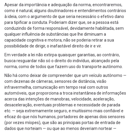
Apesar da importância e adequação da norma, encontraremos,
como é natural, alguns doutrinadores e entendimentos contrários
à ideia, com o argumento de que seria necessário o efetivo dano
para tipificar a conduta. Poderiam dizer que, se a pessoa está
conduzindo de forma responsável, devidamente habilitada, sem
qualquer influência de substâncias que lhe diminuam a
capacidade cognitiva e motora, não se poderia retirar a sua
possibilidade de dirigir, o inafastável direito de ir e vir.
Em verdade a lei não extirpa quaisquer garantias, ao contrário,
busca resguardar não só o direito do indivíduo, alcançado pela
norma, como de todos que fazem uso do transporte autônomo.
Não há como deixar de compreender que um veículo autônomo —
com dezenas de câmeras, sensores de distância, visão
infravermelha, comunicação em tempo real com outros
automóveis, que proporciona a troca instantânea de informações
acerca das intenções de manobras, velocidade, aceleração,
desaceleração, eventuais problemas e necessidade de parada
etc. — seja extremamente seguro, e muitíssimo mais confiável e
eficaz do que nós humanos, portadores de apenas dois sensores
(por vezes míopes), que são as principais portas de entrada de
dados que norteiam — ou que ao menos deveriam nortear —