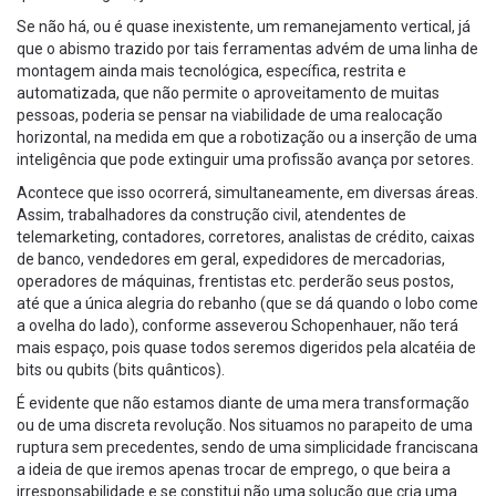
Se não há, ou é quase inexistente, um remanejamento vertical, já
que o abismo trazido por tais ferramentas advém de uma linha de
montagem ainda mais tecnológica, específica, restrita e
automatizada, que não permite o aproveitamento de muitas
pessoas, poderia se pensar na viabilidade de uma realocação
horizontal, na medida em que a robotização ou a inserção de uma
inteligência que pode extinguir uma profissão avança por setores.
Acontece que isso ocorrerá, simultaneamente, em diversas áreas.
Assim, trabalhadores da construção civil, atendentes de
telemarketing, contadores, corretores, analistas de crédito, caixas
de banco, vendedores em geral, expedidores de mercadorias,
operadores de máquinas, frentistas etc. perderão seus postos,
até que a única alegria do rebanho (que se dá quando o lobo come
a ovelha do lado), conforme asseverou Schopenhauer, não terá
mais espaço, pois quase todos seremos digeridos pela alcatéia de
bits ou qubits (bits quânticos).
É evidente que não estamos diante de uma mera transformação
ou de uma discreta revolução. Nos situamos no parapeito de uma
ruptura sem precedentes, sendo de uma simplicidade franciscana
a ideia de que iremos apenas trocar de emprego, o que beira a
irresponsabilidade e se constitui não uma solução que cria uma