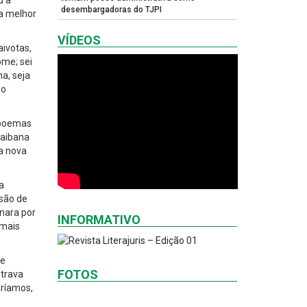
u a
desembargadoras do TJPI
ra melhor
VÍDEOS
aivotas,
ome; sei
a, seja
 o
s poemas
naibana
a nova
a
ssão de
inara por
INFORMATIVO
 mais
de
FOTOS
ntrava
aríamos,