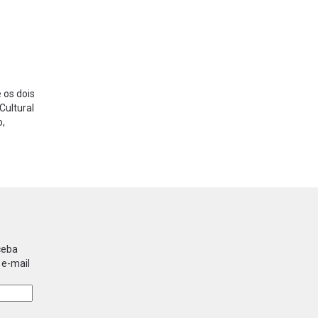
 os dois
Cultural
o,
ceba
 e-mail