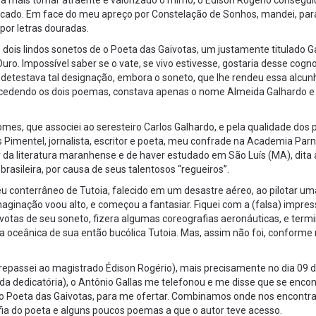
a mais tornar atraente e valorizado o mimo, o Édison Rogério consegui
ndicado. Em face do meu apreço por Constelação de Sonhos, mandei, pa
 por letras douradas.
e dois lindos sonetos de o Poeta das Gaivotas, um justamente titulado G
e Ouro. Impossível saber se o vate, se vivo estivesse, gostaria desse cogn
testava tal designação, embora o soneto, que lhe rendeu essa alcunh
ntecedendo os dois poemas, constava apenas o nome Almeida Galhardo e
mes, que associei ao seresteiro Carlos Galhardo, e pela qualidade do
las Pimentel, jornalista, escritor e poeta, meu confrade na Academia Par
 da literatura maranhense e de haver estudado em São Luís (MA), dita 
sileira, por causa de seus talentosos “regueiros”.
seu conterrâneo de Tutoia, falecido em um desastre aéreo, ao pilotar um
ginação voou alto, e começou a fantasiar. Fiquei com a (falsa) impre
aivotas de seu soneto, fizera algumas coreografias aeronáuticas, e term
rla oceânica de sua então bucólica Tutoia. Mas, assim não foi, conforme
repassei ao magistrado Édison Rogério), mais precisamente no dia 09 
 da dedicatória), o Antônio Gallas me telefonou e me disse que se enco
 o Poeta das Gaivotas, para me ofertar. Combinamos onde nos encontr
afia do poeta e alguns poucos poemas a que o autor teve acesso.