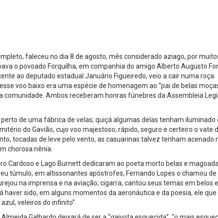
pleto, faleceu no dia 8 de agosto, mês considerado aziago, por muito
oava o povoado Forquilha, em companhia do amigo Alberto Augusto Fo
nte ao deputado estadual Januário Figueiredo, veio a cair numa roça.
 desse voo baixo era uma espécie de homenagem ao “pai de belas moça
a comunidade. Ambos receberam honras fúnebres da Assembleia Legis
 perto de uma fábrica de velas; quiçá algumas delas tenham iluminado 
itério do Gavião, cujo voo majestoso, rápido, seguro e certeiro o vate 
nto, tocadas de leve pelo vento, as casuarinas talvez tenham acenado 
am chorosa nênia.
auro Cardoso e Lago Burnett dedicaram ao poeta morto belas e magoad
seu túmulo, em altissonantes apóstrofes, Fernando Lopes o chamou de 
ourejou na imprensa e na aviação; cigarra, cantou seus temas em belos 
rá haver sido, em alguns momentos da aeronáutica e da poesia, ele que
ul, veleiros do infinito”.
 Almeida Galhardo deixará de ser a “gaivota esquecida”, “o mais esquec