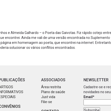
nhos e Almeida Galhardo – o Poeta das Gaivotas. Fiz rápido cotejo entre
que encontrei. Ainda me vali de uma versão encontrada no Suplemento 
na página em homenagem ao poeta, que encontrei na internet. Entretant
deria solucionar os vários conflitos encontrados.
PUBLICAÇÕES
ASSOCIADOS
NEWSLETTER
ARTIGOS
Área restrita
Cadastre-se e re
INFORMATIVOS
Plano de saúde
novidades no seu
ESPECIAIS
Just vida
Email*
Filie-se
CONVÊNIOS