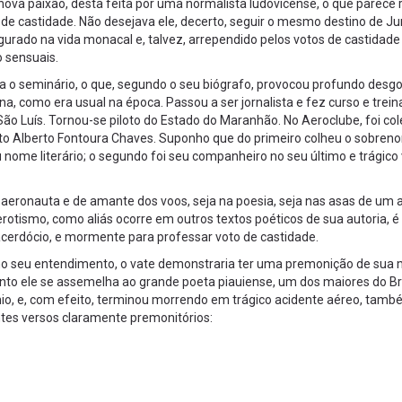
va paixão, desta feita por uma normalista ludovicense, o que parece r
os de castidade. Não desejava ele, decerto, seguir o mesmo destino de J
urado na vida monacal e, talvez, arrependido pelos votos de castidade
o sensuais.
a o seminário, o que, segundo o seu biógrafo, provocou profundo desg
na, como era usual na época. Passou a ser jornalista e fez curso e trei
São Luís. Tornou-se piloto do Estado do Maranhão. No Aeroclube, foi col
sto Alberto Fontoura Chaves. Suponho que do primeiro colheu o sobren
ome literário; o segundo foi seu companheiro no seu último e trágico 
aeronauta e de amante dos voos, seja na poesia, seja nas asas de um a
rotismo, como aliás ocorre em outros textos poéticos de sua autoria, 
cerdócio, e mormente para professar voto de castidade.
 no seu entendimento, o vate demonstraria ter uma premonição de sua 
nto ele se assemelha ao grande poeta piauiense, um dos maiores do Bra
ínio, e, com efeito, terminou morrendo em trágico acidente aéreo, tam
ntes versos claramente premonitórios: