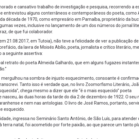
morado e cansativo trabalho de investigação e pesquisa, recorrendo a 
que entrevistou alguns conterrâneos e contemporâneos do poeta, como 
al da década de 1970, como empresário em Parnaíba, proprietário da buc
gumas vezes, inclusive no lançamento de um dos números do jornal lite
raz, de que fui colaborador.
m 21.08.2017, em Tutoia), não teve a felicidade de ver a publicação de
fácio, da lavra de Moisés Abílio, poeta, jornalista e crítico literário, 
 a seguinte assertiva:
real retrato do poeta Almeida Galhardo, que em alguns fugazes instante
ão.”
do mergulhou na sombra de injusto esquecimento, consoante é confirma
anscrevi. Tanto isso é verdade que, no livro Zoomorfismo Literário, Jo
quecida”, chega mesmo a dizer que ele “é o mais esquecido” poeta
nasceu, às duas horas da tarde do dia 2 de dezembro de 1922. O seu
aranhense e nem nas antologias. O livro de José Ramos, portanto, servi
te esquecido.
dade, ingressa no Seminário Santo Antônio, de São Luís, para atender 
 terra natal, foi acometido por forte paixão, ao que parece um tanto pl