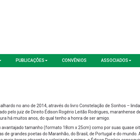
PUBLICAÇÕES
CONVÊNIOS
ASSOCIADOS
lhardo no ano de 2014, através do livro Constelação de Sonhos – linda
ado pelo juiz de Direito Édison Rogério Leitão Rodrigues, maranhense d
tura há muitos anos, do qual tenho a honra de ser amigo.
eu avantajado tamanho (formato 18cm x 25cm) como por suas quase oi
s de grandes poetas do Maranhão, do Brasil, de Portugal e do mundo. 