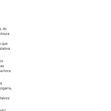
s, do
ntoura
s que
lativa
os
das
na hora
as
cigarra,
e
 talvez
ido”