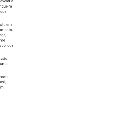
evelar a
unqueira
 que
osto em
namento,
ega,
ome
voo, que
vião.
é uma
morte
sil,
bém