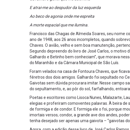
E atrai-me ao despudor da luz esquerda
Ao beco de agonia onde me espreita
A morte espacial que me ilumina.
Francisco das Chagas de Almeida Soares, seu nome com
ano de 1948, aos 26 anos incompletos, quando sobrev
Chaves. O avião, velho e sem boa manutenção, pertence
Segundo depreendo do livro de José Carlos, o motivo
Galhardo e Betinho bem conheciam”, que morava ness
do Maranhão e da Câmara Municipal de São Luís.
Foram velados na casa de Fontoura Chaves, que ficava
féretros dos dois amigos. Galhardo foi sepultado no Cem
Gaivotas sem dúvida procurara imitar. Nesse campo sa
do sepultamento, e, ao pôr do sol, farfalhando, entoar
Poetas e escritores como Lisoca Nunes, Malazarte, L
elegias e proferiram comoventes palavras. À beira de 
de formiga e de condor. E formiga ele o foi, porque m
imortais versos; condor, a grande ave dos andes, pode
tenha desejado ser apenas uma gaivota – “gaivotas do az
Agora, com a edição desse livro de José Carlos Ramos,