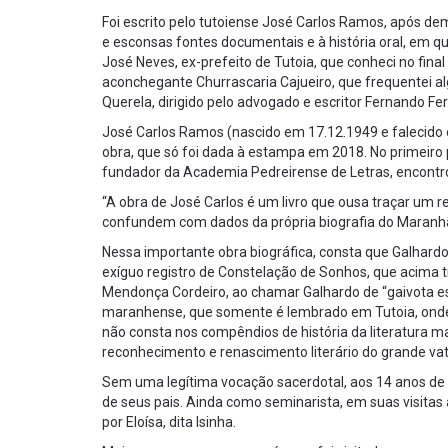
Foi escrito pelo tutoiense José Carlos Ramos, após de
e esconsas fontes documentais e à história oral, em 
José Neves, ex-prefeito de Tutoia, que conheci no fin
aconchegante Churrascaria Cajueiro, que frequentei al
Querela, dirigido pelo advogado e escritor Fernando Fer
José Carlos Ramos (nascido em 17.12.1949 e falecido e
obra, que só foi dada à estampa em 2018. No primeiro pre
fundador da Academia Pedreirense de Letras, encontro
“A obra de José Carlos é um livro que ousa traçar um 
confundem com dados da própria biografia do Maranh
Nessa importante obra biográfica, consta que Galhar
exíguo registro de Constelação de Sonhos, que acima tr
Mendonça Cordeiro, ao chamar Galhardo de “gaivota es
maranhense, que somente é lembrado em Tutoia, onde 
não consta nos compêndios de história da literatura m
reconhecimento e renascimento literário do grande va
Sem uma legítima vocação sacerdotal, aos 14 anos de i
de seus pais. Ainda como seminarista, em suas visitas à
por Eloísa, dita Isinha.