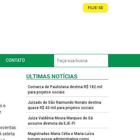
FILIE-SE
CONTATO
ULTIMAS NOTÍCIAS
Comarca de Paulistana destina R$ 182 mil
para projetos sociais
Juizado de São Raimundo Nonato destina
s e
quase R$ 40 mil para projetos sociais
e
Juíza Valdênia Moura Marques de Sá
assume diretoria da EJE-PI
tocentas
A seleta
Magistradas Maria Célia e Maria Luíza
tomam posse administrativa como