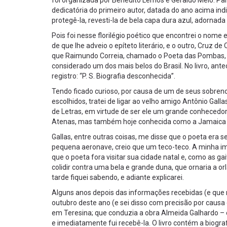
foi organizada por Benedito Lemos e Geraldo Melo. Par
dedicatória do primeiro autor, datada do ano acima i
protegê-la, revesti-la de bela capa dura azul, adornada
Pois foi nesse florilégio poético que encontrei o nome 
de que lhe adveio o epíteto literário, e o outro, Cruz d
que Raimundo Correia, chamado o Poeta das Pombas, de
considerado um dos mais belos do Brasil. No livro, a
registro: “P. S. Biografia desconhecida”.
Tendo ficado curioso, por causa de um de seus sobreno
escolhidos, tratei de ligar ao velho amigo Antônio Gal
de Letras, em virtude de ser ele um grande conhecedor
Atenas, mas também hoje conhecida como a Jamaica bra
Gallas, entre outras coisas, me disse que o poeta era 
pequena aeronave, creio que um teco-teco. A minha ima
que o poeta fora visitar sua cidade natal e, como as g
colidir contra uma bela e grande duna, que ornaria a o
tarde fiquei sabendo, e adiante explicarei.
Alguns anos depois das informações recebidas (e que 
outubro deste ano (e sei disso com precisão por causa
em Teresina; que conduzia a obra Almeida Galhardo –
e imediatamente fui recebê-la. O livro contém a biogr