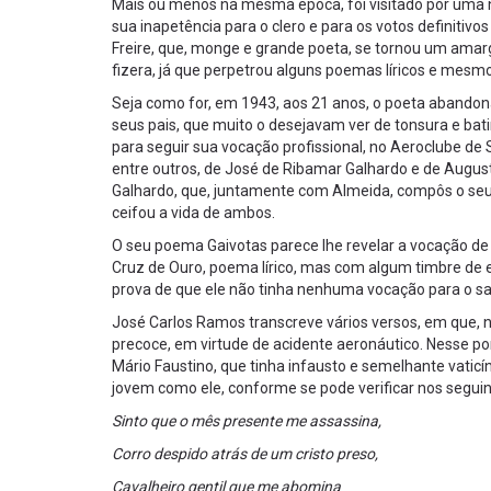
Mais ou menos na mesma época, foi visitado por uma no
sua inapetência para o clero e para os votos definitiv
Freire, que, monge e grande poeta, se tornou um amarg
fizera, já que perpetrou alguns poemas líricos e mesm
Seja como for, em 1943, aos 21 anos, o poeta abandon
seus pais, que muito o desejavam ver de tonsura e bati
para seguir sua vocação profissional, no Aeroclube de 
entre outros, de José de Ribamar Galhardo e de Augu
Galhardo, que, juntamente com Almeida, compôs o seu n
ceifou a vida de ambos.
O seu poema Gaivotas parece lhe revelar a vocação de 
Cruz de Ouro, poema lírico, mas com algum timbre de e
prova de que ele não tinha nenhuma vocação para o sa
José Carlos Ramos transcreve vários versos, em que,
precoce, em virtude de acidente aeronáutico. Nesse po
Mário Faustino, que tinha infausto e semelhante vatic
jovem como ele, conforme se pode verificar nos segui
Sinto que o mês presente me assassina,
Corro despido atrás de um cristo preso,
Cavalheiro gentil que me abomina