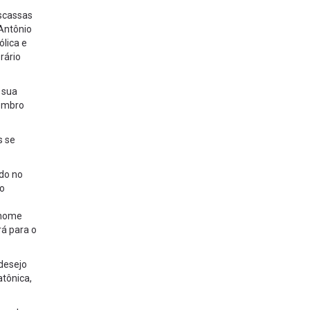
escassas
Antônio
ólica e
rário
 sua
membro
s se
do no
ão
 nome
rá para o
desejo
atônica,