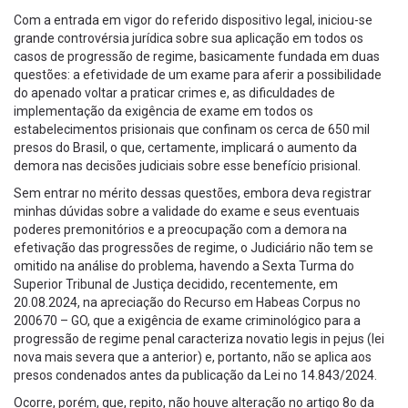
Com a entrada em vigor do referido dispositivo legal, iniciou-se
grande controvérsia jurídica sobre sua aplicação em todos os
casos de progressão de regime, basicamente fundada em duas
questões: a efetividade de um exame para aferir a possibilidade
do apenado voltar a praticar crimes e, as dificuldades de
implementação da exigência de exame em todos os
estabelecimentos prisionais que confinam os cerca de 650 mil
presos do Brasil, o que, certamente, implicará o aumento da
demora nas decisões judiciais sobre esse benefício prisional.
Sem entrar no mérito dessas questões, embora deva registrar
minhas dúvidas sobre a validade do exame e seus eventuais
poderes premonitórios e a preocupação com a demora na
efetivação das progressões de regime, o Judiciário não tem se
omitido na análise do problema, havendo a Sexta Turma do
Superior Tribunal de Justiça decidido, recentemente, em
20.08.2024, na apreciação do Recurso em Habeas Corpus no
200670 – GO, que a exigência de exame criminológico para a
progressão de regime penal caracteriza novatio legis in pejus (lei
nova mais severa que a anterior) e, portanto, não se aplica aos
presos condenados antes da publicação da Lei no 14.843/2024.
Ocorre, porém, que, repito, não houve alteração no artigo 8o da