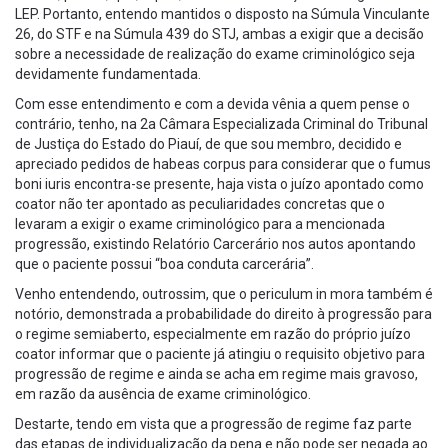
LEP. Portanto, entendo mantidos o disposto na Súmula Vinculante
26, do STF e na Súmula 439 do STJ, ambas a exigir que a decisão
sobre a necessidade de realização do exame criminológico seja
devidamente fundamentada.
Com esse entendimento e com a devida vênia a quem pense o
contrário, tenho, na 2a Câmara Especializada Criminal do Tribunal
de Justiça do Estado do Piauí, de que sou membro, decidido e
apreciado pedidos de habeas corpus para considerar que o fumus
boni iuris encontra-se presente, haja vista o juízo apontado como
coator não ter apontado as peculiaridades concretas que o
levaram a exigir o exame criminológico para a mencionada
progressão, existindo Relatório Carcerário nos autos apontando
que o paciente possui “boa conduta carcerária”.
Venho entendendo, outrossim, que o periculum in mora também é
notório, demonstrada a probabilidade do direito à progressão para
o regime semiaberto, especialmente em razão do próprio juízo
coator informar que o paciente já atingiu o requisito objetivo para
progressão de regime e ainda se acha em regime mais gravoso,
em razão da ausência de exame criminológico.
Destarte, tendo em vista que a progressão de regime faz parte
das etapas de individualização da pena e não pode ser negada ao