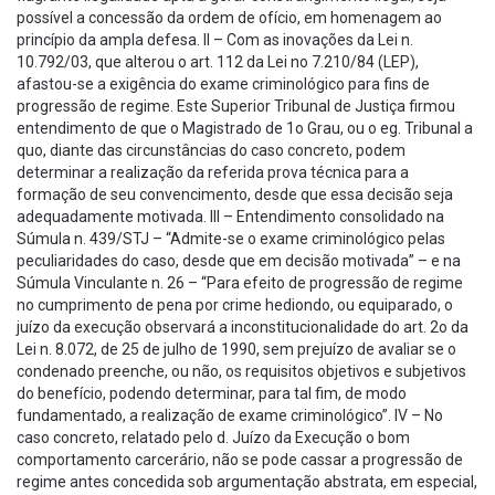
possível a concessão da ordem de ofício, em homenagem ao
princípio da ampla defesa. II – Com as inovações da Lei n.
10.792/03, que alterou o art. 112 da Lei no 7.210/84 (LEP),
afastou-se a exigência do exame criminológico para fins de
progressão de regime. Este Superior Tribunal de Justiça firmou
entendimento de que o Magistrado de 1o Grau, ou o eg. Tribunal a
quo, diante das circunstâncias do caso concreto, podem
determinar a realização da referida prova técnica para a
formação de seu convencimento, desde que essa decisão seja
adequadamente motivada. III – Entendimento consolidado na
Súmula n. 439/STJ – “Admite-se o exame criminológico pelas
peculiaridades do caso, desde que em decisão motivada” – e na
Súmula Vinculante n. 26 – “Para efeito de progressão de regime
no cumprimento de pena por crime hediondo, ou equiparado, o
juízo da execução observará a inconstitucionalidade do art. 2o da
Lei n. 8.072, de 25 de julho de 1990, sem prejuízo de avaliar se o
condenado preenche, ou não, os requisitos objetivos e subjetivos
do benefício, podendo determinar, para tal fim, de modo
fundamentado, a realização de exame criminológico”. IV – No
caso concreto, relatado pelo d. Juízo da Execução o bom
comportamento carcerário, não se pode cassar a progressão de
regime antes concedida sob argumentação abstrata, em especial,