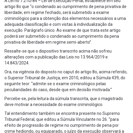
A Lei no 7.210/84 – Lei de Execução Penal, estabelece em seu
artigo 8o que “o condenado ao cumprimento de pena privativa de
liberdade, em regime fechado, será submetido a exame
criminológico para a obtenção dos elementos necessários a uma
adequada classificação e com vistas à individualização da
execução. Parágrafo único. Ao exame de que trata este artigo
poderá ser submetido o condenado ao cumprimento da pena
privativa de liberdade em regime semi-aberto”.
Ressalte-se que o dispositivo transcrito acima não sofreu
alterações com a publicação das Leis no 13.964/2019 e
14.843/2024.
Ora, na vigência do disposto no caput do artigo 8o, acima referido,
o Superior Tribunal de Justiça, em 2010, editou a Súmula 439, do
seguinte teor: “admite-se o exame criminológico pelas
peculiaridades do caso, desde que em decisão motivada.”
Percebe-se, pela leitura da súmula transcrita, que o magistrado
deve motivar a necessidade do exame criminológico.
Tal entendimento também se encontra presente no Supremo
Tribunal Federal, que editou a Súmula Vinculante no 26: “para
efeito de progressão de regime no cumprimento de pena por
crime hediondo, ou equiparado, o juízo da execução observará a