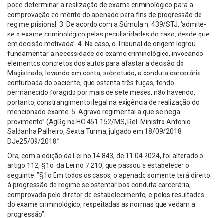
pode determinar a realização de exame criminológico para a
comprovação do mérito do apenado para fins de progressão de
regime prisional. 3. De acordo com a Súmula n. 439/STJ, ‘admite-
se o exame criminológico pelas peculiaridades do caso, desde que
em decisão motivada’. 4. No caso, o Tribunal de origem logrou
fundamentar a necessidade do exame criminológico, invocando
elementos concretos dos autos para afastar a decisão do
Magistrado, levando em conta, sobretudo, a conduta carcerária
conturbada do paciente, que ostenta três fugas, tendo
permanecido foragido por mais de sete meses, não havendo,
portanto, constrangimento ilegal na exigência de realização do
mencionado exame. 5. Agravo regimental a que se nega
provimento” (AgRg no HC 451.152/MS, Rel. Ministro Antonio
Saldanha Palheiro, Sexta Turma, julgado em 18/09/2018,
DJe25/09/2018.”
Ora, com a edição da Lei no 14.843, de 11.04.2024, foi alterado o
artigo 112, §1o, da Lei no 7.210, que passou a estabelecer o
seguinte: ”§1o Em todos os casos, o apenado somente terá direito
à progressão de regime se ostentar boa conduta carcerária,
comprovada pelo diretor do estabelecimento, e pelos resultados
do exame criminológico, respeitadas as normas que vedam a
progressão”.