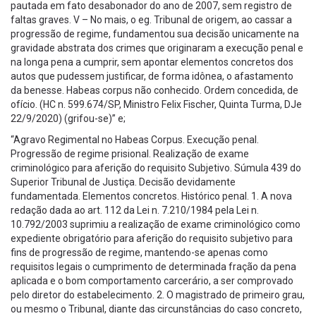
pautada em fato desabonador do ano de 2007, sem registro de
faltas graves. V – No mais, o eg. Tribunal de origem, ao cassar a
progressão de regime, fundamentou sua decisão unicamente na
gravidade abstrata dos crimes que originaram a execução penal e
na longa pena a cumprir, sem apontar elementos concretos dos
autos que pudessem justificar, de forma idônea, o afastamento
da benesse. Habeas corpus não conhecido. Ordem concedida, de
ofício. (HC n. 599.674/SP, Ministro Felix Fischer, Quinta Turma, DJe
22/9/2020) (grifou-se)” e;
“Agravo Regimental no Habeas Corpus. Execução penal.
Progressão de regime prisional. Realização de exame
criminológico para aferição do requisito Subjetivo. Súmula 439 do
Superior Tribunal de Justiça. Decisão devidamente
fundamentada. Elementos concretos. Histórico penal. 1. A nova
redação dada ao art. 112 da Lei n. 7.210/1984 pela Lei n.
10.792/2003 suprimiu a realização de exame criminológico como
expediente obrigatório para aferição do requisito subjetivo para
fins de progressão de regime, mantendo-se apenas como
requisitos legais o cumprimento de determinada fração da pena
aplicada e o bom comportamento carcerário, a ser comprovado
pelo diretor do estabelecimento. 2. O magistrado de primeiro grau,
ou mesmo o Tribunal, diante das circunstâncias do caso concreto,