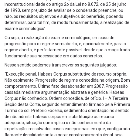
inconstitucionalidade do artigo 2o da Lei no 8.072, de 25 de julho
de 1990, sem prejuízo de avaliar se o condenado preenche, ou
não, os requisitos objetivos e subjetivos do benefício, podendo
determinar, para tal fim, de modo fundamentado, a realização de
exame criminológico”.
Ou seja, a realização do exame criminológico, em caso de
progressão para o regime semiaberto, e, opcionalmente, para o
regime aberto, é perfeitamente possível, desde que o magistrado
fundamente sua necessidade em dados concretos.
Nesse sentido podemos transcrever os seguintes julgados:
“Execução penal. Habeas Corpus substitutivo de recurso próprio.
Não cabimento. Progressão de regime concedida na origem. Bom
comportamento. Último fato desabonador em 2007. Progressão
cassada mediante argumentação abstrata e genérica. Habeas
Corpus não conhecido. Ordem concedida, de ofício. I – A Terceira
Seção desta Corte, seguindo entendimento firmado pela Primeira
Turma do col. Pretório Excelso, sedimentou orientação no sentido
de não admitir habeas corpus em substituição ao recurso
adequado, situação que implica o não conhecimento da
impetração, ressalvados casos excepcionais em que, configurada
flagrante ilegalidade apta a gerar constrangimento ilegal, seja