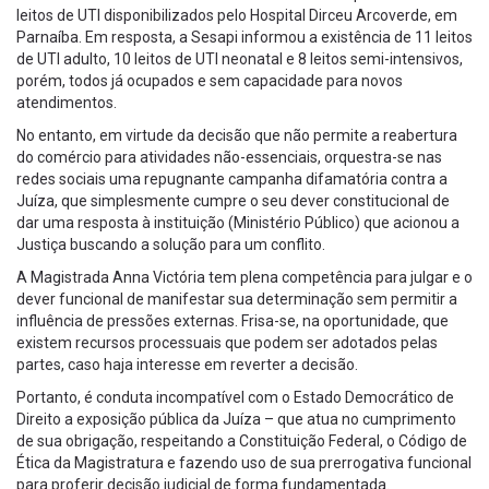
leitos de UTI disponibilizados pelo Hospital Dirceu Arcoverde, em
Parnaíba. Em resposta, a Sesapi informou a existência de 11 leitos
de UTI adulto, 10 leitos de UTI neonatal e 8 leitos semi-intensivos,
porém, todos já ocupados e sem capacidade para novos
atendimentos.
No entanto, em virtude da decisão que não permite a reabertura
do comércio para atividades não-essenciais, orquestra-se nas
redes sociais uma repugnante campanha difamatória contra a
Juíza, que simplesmente cumpre o seu dever constitucional de
dar uma resposta à instituição (Ministério Público) que acionou a
Justiça buscando a solução para um conflito.
A Magistrada Anna Victória tem plena competência para julgar e o
dever funcional de manifestar sua determinação sem permitir a
influência de pressões externas. Frisa-se, na oportunidade, que
existem recursos processuais que podem ser adotados pelas
partes, caso haja interesse em reverter a decisão.
Portanto, é conduta incompatível com o Estado Democrático de
Direito a exposição pública da Juíza – que atua no cumprimento
de sua obrigação, respeitando a Constituição Federal, o Código de
Ética da Magistratura e fazendo uso de sua prerrogativa funcional
para proferir decisão judicial de forma fundamentada.