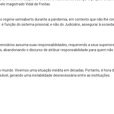
lo magistrado Vidal de Freitas.
os do regime semiaberto durante a pandemia, em contexto que não lhe c
: é função do sistema prisional, e não do Judiciário, assegurar à socied
tenciários assuma suas responsabilidades, requerendo a seus superiore
s, abandonando o discurso de atribuir responsabilidade para quem não
 o mundo. Vivemos uma situação inédita em décadas. Portanto, é hora 
ável, gerando uma instabilidade desnecessária entre as instituições.
.