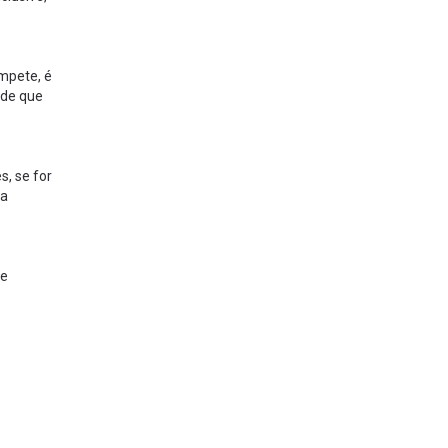
ompete, é
ade que
s, se for
 a
de