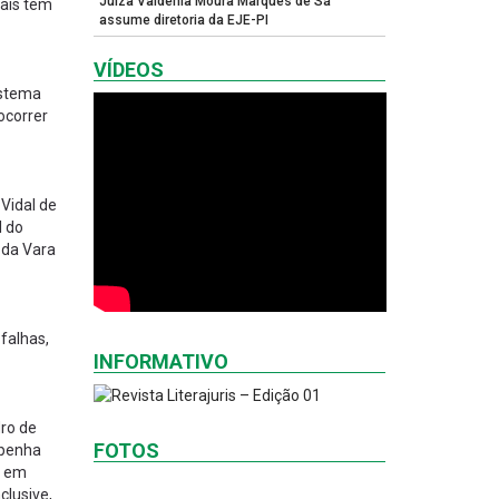
Juíza Valdênia Moura Marques de Sá
nais tem
assume diretoria da EJE-PI
VÍDEOS
istema
ocorrer
 Vidal de
l do
o da Vara
falhas,
INFORMATIVO
dro de
FOTOS
mpenha
, em
clusive,