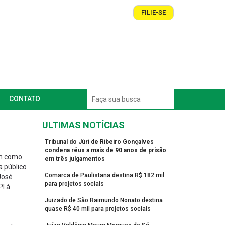
FILIE-SE
CONTATO
ULTIMAS NOTÍCIAS
Tribunal do Júri de Ribeiro Gonçalves
condena réus a mais de 90 anos de prisão
em como
em três julgamentos
a público
Comarca de Paulistana destina R$ 182 mil
José
para projetos sociais
PI à
Juizado de São Raimundo Nonato destina
quase R$ 40 mil para projetos sociais