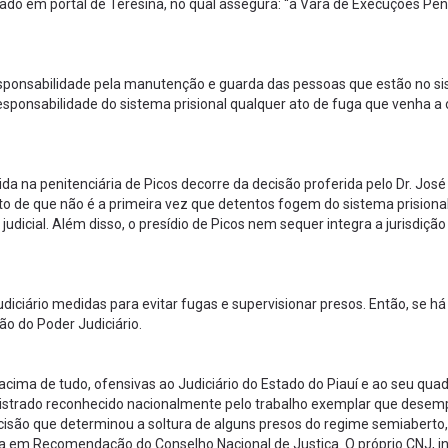
ado em portal de Teresina, no qual assegura: “a Vara de Execuções Pe
 responsabilidade pela manutenção e guarda das pessoas que estão no s
responsabilidade do sistema prisional qualquer ato de fuga que venha a 
da na penitenciária de Picos decorre da decisão proferida pelo Dr. José
fato de que não é a primeira vez que detentos fogem do sistema prisiona
judicial. Além disso, o presídio de Picos nem sequer integra a jurisdiçã
iciário medidas para evitar fugas e supervisionar presos. Então, se há 
ão do Poder Judiciário.
 acima de tudo, ofensivas ao Judiciário do Estado do Piauí e ao seu qua
Magistrado reconhecido nacionalmente pelo trabalho exemplar que dese
ecisão que determinou a soltura de alguns presos do regime semiaberto
a em Recomendação do Conselho Nacional de Justiça. O próprio CNJ, in